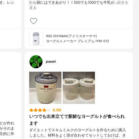
す。レシ
たら朝にはできあがり！！500でも1000でも牛乳が…
続きを
見る
IRIS OHYAMA(アイリスオーヤマ)
ヨーグルトメーカー プレミアム IYM-012
paseri
4.00
いつでも出来立てで新鮮なヨーグルトが食べられ
ます
どが作れ
がそのま
ダイエットでスキムミルクのヨーグルトを作るために購入
生的に作
しました。材料をよく混ぜ合わせてセットしておけば、き