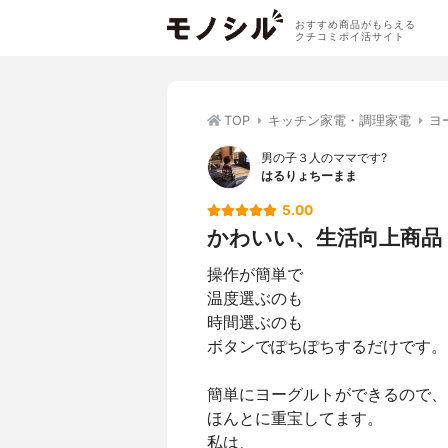
おすすめ商品がもらえる
クチコミポイ活サイト
TOP
キッチン家電・調理家電
ヨ
男の子３人のママです?
はるりょちーまま
5.00
かわいい、生活向上商品
操作が簡単で
温度選ぶのも
時間選ぶのも
ボタンでぽちぽちするだけです。
簡単にヨーグルトができるので、
ほんとに重宝してます。
私は、