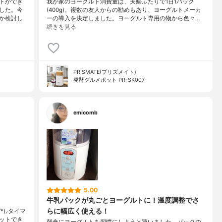
トができ
我が家のヨーグルト消費量は、夫婦ふたりで1日1パック
した。今
(400g)。複数の友人からの勧めもあり、ヨーグルトメーカ
か検討し
ーの導入を決定しました。ヨーグルト専用の物から色々…
続きを見る
PRISMATE(プリズメイト)
発酵グルメポット PR-SK007
emicomb
5.00
牛乳パックが丸ごとヨーグルトに！温度調整でさ
らに幅広く使える！
)⸝‬タイマ
ットでき
朝食にヨーグルトを習慣にしようと買いました。パックの