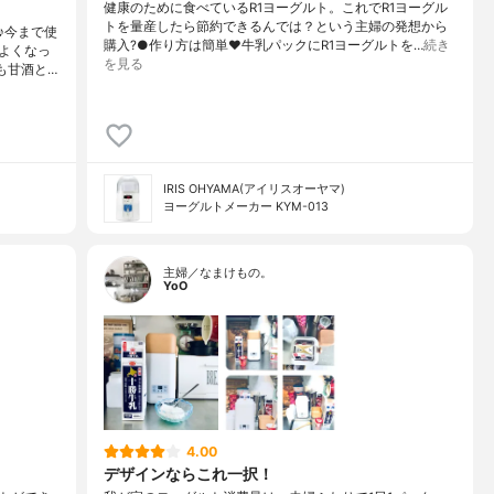
健康のために食べているR1ヨーグルト。これでR1ヨーグル
トを量産したら節約できるんでは？という主婦の発想から
♪今まで使
購入?●作り方は簡単♥️牛乳パックにR1ヨーグルトを…
続き
よくなっ
を見る
も甘酒と…
IRIS OHYAMA(アイリスオーヤマ)
ヨーグルトメーカー KYM-013
主婦／なまけもの。
YoO
4.00
デザインならこれ一択！