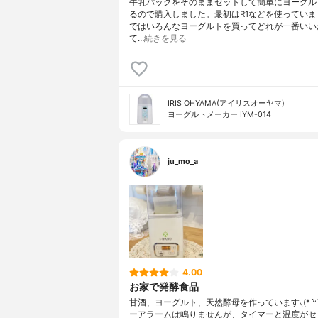
牛乳パックをそのままセットして簡単にヨーグル
るので購入しました。最初はR1などを使っていま
ではいろんなヨーグルトを買ってどれが一番いい
て…
続きを見る
IRIS OHYAMA(アイリスオーヤマ)
ヨーグルトメーカー IYM-014
ju_mo_a
4.00
お家で発酵食品
甘酒、ヨーグルト、天然酵母を作っています⸜(*ˊᵕˋ*
ーアラームは鳴りませんが、タイマーと温度がセ