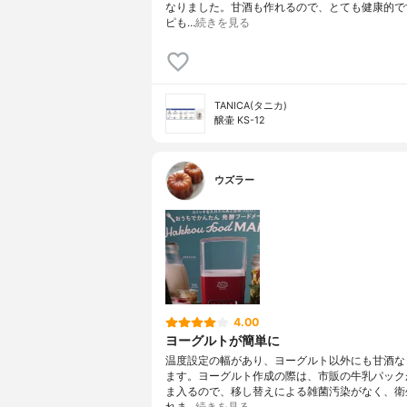
なりました。甘酒も作れるので、とても健康的で
ピも…
続きを見る
TANICA(タニカ)
醸壷 KS-12
ウズラー
4.00
ヨーグルトが簡単に
温度設定の幅があり、ヨーグルト以外にも甘酒な
ます。ヨーグルト作成の際は、市販の牛乳パック
ま入るので、移し替えによる雑菌汚染がなく、衛