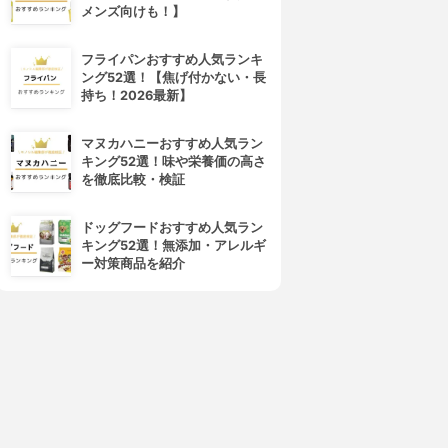
メンズ向けも！】
フライパンおすすめ人気ランキ
ング52選！【焦げ付かない・長
持ち！2026最新】
マヌカハニーおすすめ人気ラン
4位
5位
キング52選！味や栄養価の高さ
を徹底比較・検証
ドッグフードおすすめ人気ラン
キング52選！無添加・アレルギ
ー対策商品を紹介
TANICA(タニカ)
TO-PLAN(トープラン)
醸壷 KS-12
ヨーグルトファクトリー
EXTRA TKSM-019
3.60
(1)
¥11,980
3.60
¥1,970