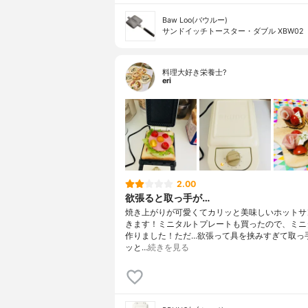
Baw Loo(バウルー)
サンドイッチトースター・ダブル XBW02
料理大好き栄養士?
eri
2.00
欲張ると取っ手が…
焼き上がりが可愛くてカリッと美味しいホットサ
きます！ミニタルトプレートも買ったので、ミニ
作りました！ただ…欲張って具を挟みすぎて取っ
ッと…
続きを見る