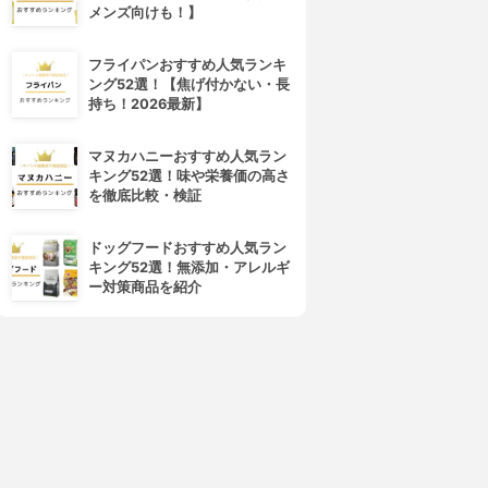
メンズ向けも！】
4位
5位
フライパンおすすめ人気ランキ
ング52選！【焦げ付かない・長
持ち！2026最新】
マヌカハニーおすすめ人気ラン
キング52選！味や栄養価の高さ
を徹底比較・検証
ドッグフードおすすめ人気ラン
KOIZUMI(コイズミ)
DOSHISHA(ドウシシャ)
キング52選！無添加・アレルギ
ープメーカー KSM-1010/R
minish スープメーカー DSM-
ー対策商品を紹介
138PK
3.15
(2)
¥10,100
3.15
(2)
¥8,962