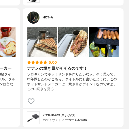
HOT-A
5.00
メーカー
ナナメの焼き目がそそるのです！
1枚タイ
ソロキャンでホットサンドを作りたいなぁ。そう思って、
フル、タル
昨年探したのがこちら。タイトルにも書いたように、この
ン豊富な
ホットサンドメーカーは、焼き目がポイントなのですよ。
この…
続きを見る
YOSHIKAWA(ヨシカワ)
ホットサンドメーカー SJ2408