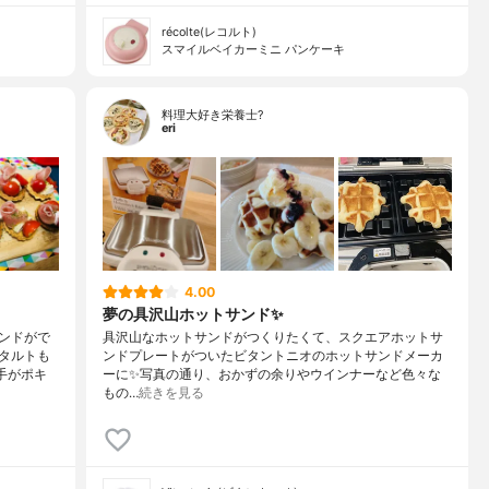
récolte(レコルト)
スマイルベイカーミニ パンケーキ
料理大好き栄養士?
eri
4.00
夢の具沢山ホットサンド✨
ンドがで
具沢山なホットサンドがつくりたくて、スクエアホットサ
タルトも
ンドプレートがついたビタントニオのホットサンドメーカ
手がポキ
ーに✨写真の通り、おかずの余りやウインナーなど色々な
もの…
続きを見る