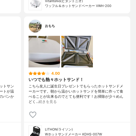
Vitantonio(ビタントニオ)
ワッフル＆ホットサンドベーカー VWH-200
おもち
4.00
いつでも熱々ホットサンド！
ットサン
こちら友人に誕生日プレゼントでもらったホットサンドメ
ートが温
ーカーです。朝から温かいホットサンドを簡単に作って食
のパンか
べることが出来るのでとても便利です！お掃除が少々めん
どく…
続きを見る
LITHON(ライソン)
Wホットサンドメーカー KDHS-007W