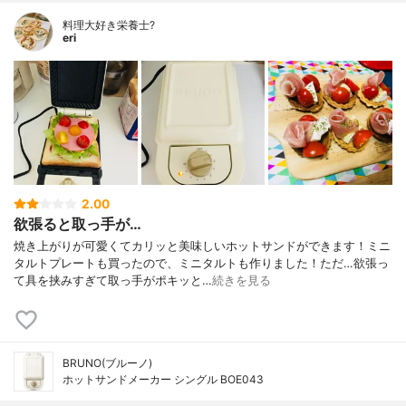
料理大好き栄養士?
eri
2.00
欲張ると取っ手が…
焼き上がりが可愛くてカリッと美味しいホットサンドができます！ミニ
タルトプレートも買ったので、ミニタルトも作りました！ただ…欲張っ
て具を挟みすぎて取っ手がポキッと…
続きを見る
BRUNO(ブルーノ)
ホットサンドメーカー シングル BOE043