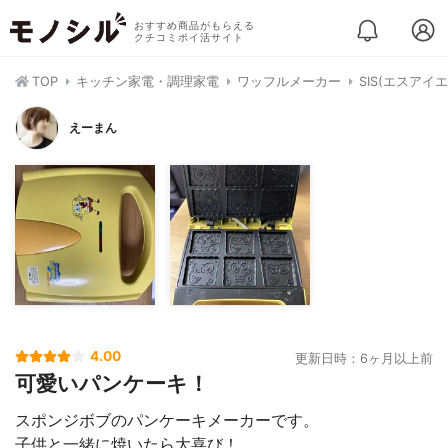
おすすめ商品がもらえる
クチコミポイ活サイト
TOP
キッチン家電・調理家電
ワッフルメーカー
SIS(エスアイ
えーまん
4.00
更新日時：6ヶ月以上前
可愛いパンケーキ！
スポンジボブのパンケーキメーカーです。
子供と一緒に焼いたら大喜び！