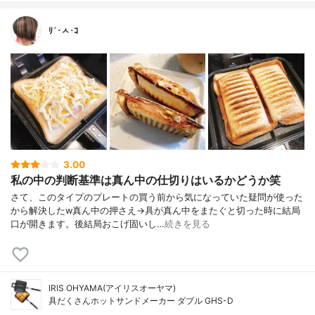
ﾘ´･ㅅ･ｺ
3.00
私の中の判断基準は真ん中の仕切りはいるかどうか笑
さて、このタイプのプレートの買う前から気になっていた疑問が使った
から解決したw真ん中の押さえ→具が真ん中をまたぐと切った時に結局
口が開きます。後結局おこげ固いし…
続きを見る
IRIS OHYAMA(アイリスオーヤマ)
具だくさんホットサンドメーカー ダブル GHS-D