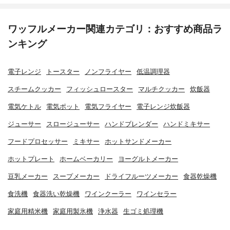
ワッフルメーカー関連カテゴリ：おすすめ商品ラ
ンキング
電子レンジ
トースター
ノンフライヤー
低温調理器
スチームクッカー
フィッシュロースター
マルチクッカー
炊飯器
電気ケトル
電気ポット
電気フライヤー
電子レンジ炊飯器
ジューサー
スロージューサー
ハンドブレンダー
ハンドミキサー
フードプロセッサー
ミキサー
ホットサンドメーカー
ホットプレート
ホームベーカリー
ヨーグルトメーカー
豆乳メーカー
スープメーカー
ドライフルーツメーカー
食器乾燥機
食洗機
食器洗い乾燥機
ワインクーラー
ワインセラー
家庭用精米機
家庭用製氷機
浄水器
生ゴミ処理機