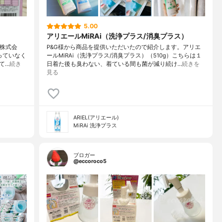
5.00
アリエールMiRAi（洗浄プラス/消臭プラス）
業株式会
P&G様から商品を提供いただいたので紹介します。アリエ
っていなく
ールMiRAi（洗浄プラス/消臭プラス）（510g）こちらは１
て…
続き
日着た後も臭わない、着ている間も菌が減り続け…
続きを
見る
ARIEL(アリエール)
MiRAi 洗浄プラス
ブロガー
@eccoroco5