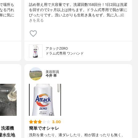
で場所も
詰め替え用で大容量です。洗濯回数158回分！1日2回は洗濯
なる汚れ
を回すので2ヶ月以上は持ちます。ドラム式専用で我が家に
単に気に
ぴったりです。洗い上がりも生乾き臭もせず、気に入…
続
きを見る
アタックZERO
ドラム式専用 ワンハンド
美容部員
今井 幸
3.00
 洗濯機
簡単でオシャレ
撥水生地
洗剤を量ったり、液ダレしたり、粉が固まったりも無く、