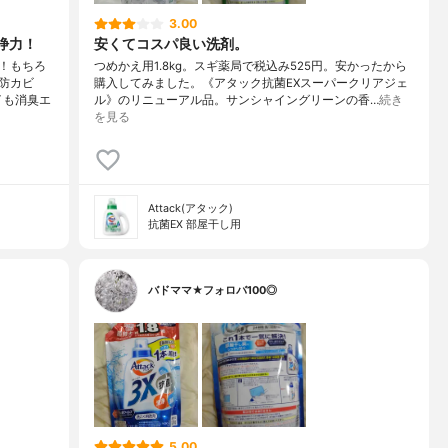
3.00
浄力！
安くてコスパ良い洗剤。
！もちろ
つめかえ用1.8kg。スギ薬局で税込み525円。安かったから
防カビ
購入してみました。《アタック抗菌EXスーパークリアジェ
イも消臭エ
ル》のリニューアル品。サンシャイングリーンの香…
続き
を見る
Attack(アタック)
抗菌EX 部屋干し用
バドママ★フォロバ100◎
5.00