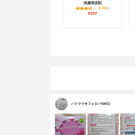
洗濯用洗剤
3.75
(2)
¥207
バドママ★フォロバ100◎