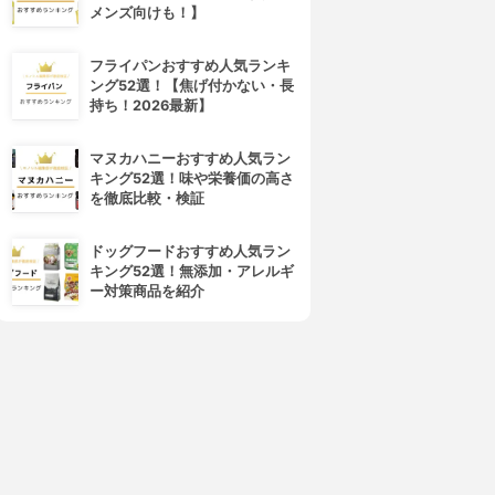
ウルトラアタックネオ
ネオ 抗菌EX Wパワー
メンズ向けも！】
3.73
3.72
(2)
(3)
¥368
¥1,180
フライパンおすすめ人気ランキ
ング52選！【焦げ付かない・長
持ち！2026最新】
マヌカハニーおすすめ人気ラン
キング52選！味や栄養価の高さ
を徹底比較・検証
ドッグフードおすすめ人気ラン
キング52選！無添加・アレルギ
ー対策商品を紹介