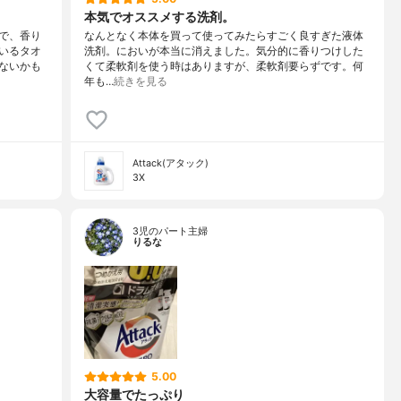
本気でオススメする洗剤。
で、香り
なんとなく本体を買って使ってみたらすごく良すぎた液体
いるタオ
洗剤。においが本当に消えました。気分的に香りつけした
ないかも
くて柔軟剤を使う時はありますが、柔軟剤要らずです。何
年も…
続きを見る
Attack(アタック)
3X
3児のパート主婦
りるな
5.00
大容量でたっぷり