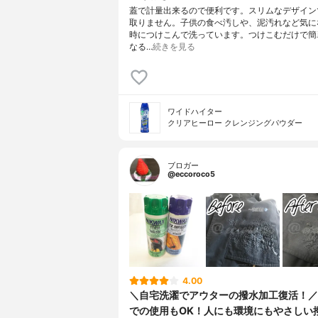
蓋で計量出来るので便利です。スリムなデザイン
取りません。子供の食べ汚しや、泥汚れなど気に
時につけこんで洗っています。つけこむだけで簡
なる…
続きを見る
ワイドハイター
クリアヒーロー クレンジングパウダー
ブロガー
@eccoroco5
4.00
＼自宅洗濯でアウターの撥水加工復活！／
での使用もOK！人にも環境にもやさしい