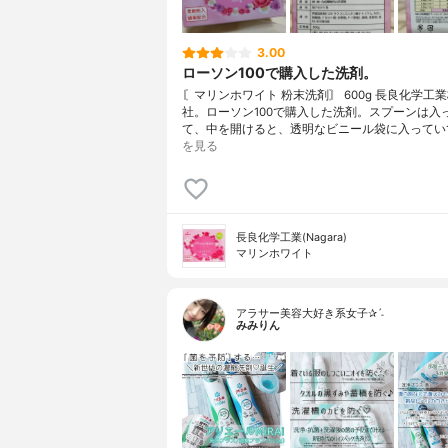
3.00
ローソン100で購入した洗剤。
〘マリンホワイト 粉末洗剤〙 600g 長良化学工
社。ローソン100で購入した洗剤。スプーンは入
て、中を開けると、透明なビニール袋に入ってい
を見る
長良化学工業(Nagara)
マリンホワイト
アラサー美容大好き系女子✰ˊ˗
みみりん