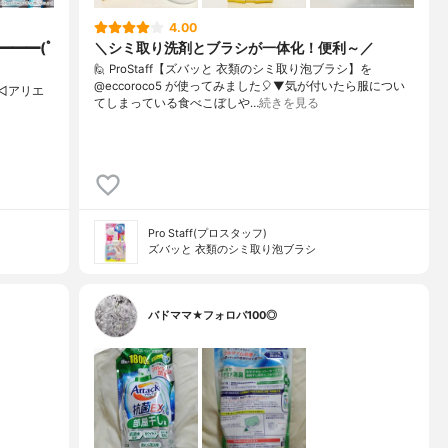
4.00
━━━(ﾟ
＼シミ取り洗剤とブラシが一体化！便利～／
🙋 ProStaff【ズバッと 衣類のシミ取り泡ブラシ】を
@eccoroco5 が使ってみました🎈⁡⁡⁡⁡⁡▼⁡気が付いたら服につい
◁アリエ
てしまっている食べこぼしや…
続きを見る
Pro Staff(プロスタッフ)
ズバッと 衣類のシミ取り泡ブラシ
バドママ★フォロバ100◎