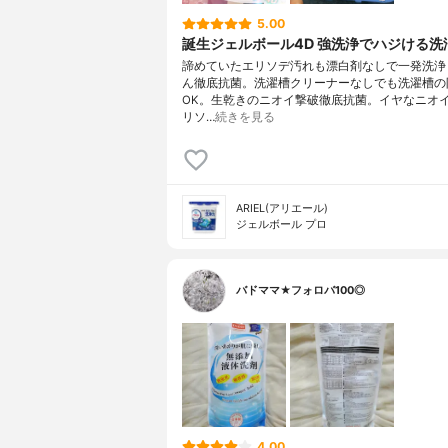
5.00
誕生ジェルボール4D 強洗浄でハジける洗
諦めていたエリソデ汚れも漂白剤なしで一発洗浄
ん徹底抗菌。洗濯槽クリーナーなしでも洗濯槽の
OK。生乾きのニオイ撃破徹底抗菌。イヤなニオ
リソ…
続きを見る
ARIEL(アリエール)
ジェルボール プロ
バドママ★フォロバ100◎
4.00