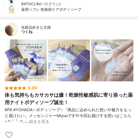
BATHCLIN(バスクリン)
薬用ソフレ 乾燥肌ケアボディソープ
化粧品好きな主婦
つくね
5.00
体も気持ちもカサカサは嫌！乾燥性敏感肌に寄り添った薬
用ナイトボディソープ誕生！
#PR #YOHADA✨ボディソープ✨「商品に込められた想いや魅力をもっ
と届けたい」メッセンジャーMiyuuです🫶今回お届けする想いはこちら
✨*･゜ﾟ･*:.:…
続きを見る