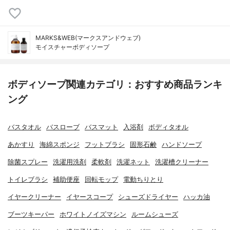
MARKS&WEB(マークスアンドウェブ)
モイスチャーボディソープ
ボディソープ関連カテゴリ：おすすめ商品ランキ
ング
バスタオル
バスローブ
バスマット
入浴剤
ボディタオル
あかすり
海綿スポンジ
フットブラシ
固形石鹸
ハンドソープ
除菌スプレー
洗濯用洗剤
柔軟剤
洗濯ネット
洗濯槽クリーナー
トイレブラシ
補助便座
回転モップ
電動ちりとり
イヤークリーナー
イヤースコープ
シューズドライヤー
ハッカ油
ブーツキーパー
ホワイトノイズマシン
ルームシューズ