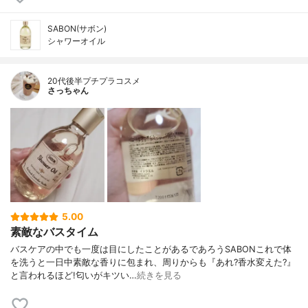
SABON(サボン)
シャワーオイル
20代後半プチプラコスメ
さっちゃん
5.00
素敵なバスタイム
バスケアの中でも一度は目にしたことがあるであろうSABONこれで体
を洗うと一日中素敵な香りに包まれ、周りからも『あれ?香水変えた?』
と言われるほど!匂いがキツい…
続きを見る