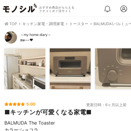
おすすめ商品がもらえる
クチコミポイ活サイト
TOP
キッチン家電・調理家電
トースター
BALMUDA(バルミュ
～my home diary～
zu---❤︎
5.00
更新日時：6ヶ月以上前
■キッチンが可愛くなる家電■
BALMUDA The Toaster
カラー:ショコラ