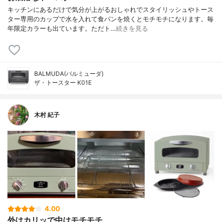
キッチンにあるだけで気分が上がるおしゃれでスタイリッシュやトース
ター専用のカップで水を入れて食パンを焼くとモチモチになります。毎
年限定カラーも出ています。ただト…
続きを見る
BALMUDA(バルミューダ)
ザ・トースター K01E
木村 紀子
4.00
外はカリッで中はモチモチ