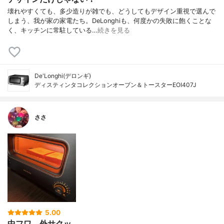
壊れやすくても、多少造りが雑でも、どうしてもデザイン重視で選んで
しまう、我が家の家電たち。DeLonghiも、何度かの失敗に飽くことな
く、キッチンに常駐している…
続きを見る
De'Longhi(デロンギ)
ディスティンタコレクションオーブン＆トースターEOI407J
ささ
5.00
中フワ、外サクッ