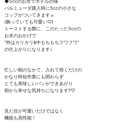
◆5ccのお水でホテルの味
バルミューダ購入時に5ccの小さな
コップがついてきます☕︎
(飾っていても可愛い♡)
トーストする際に、このたった5ccの
お水のおかげで
"外はカリカリ&中もちもちフワフワ”
の仕上がりになります♪
忙しい朝のなかて、入れて焼くだけの
かなり時短作業にも関わらず
とても美味しいパンができあがり
朝から幸せな気持ちになります?♡
見た目が可愛いだけではなく
機能も高性能！