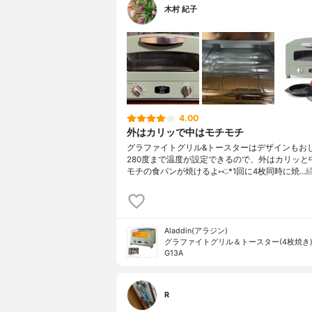
木村 紀子
4.00
外はカリッで中はモチモチ
グラファイトグリル&トースターはデザインもお
280度まで温度が設定できるので、外はカリッと
モチの食パンが焼けるよ⑅︎◡̈︎*1回に4枚同時に焼…
Aladdin(アラジン)
グラファイトグリル＆トースター(4枚焼き) 
G13A
R