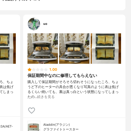
uo
1.00
保証期間中なのに修理してもらえない
ろ、ちょ
購入して保証期間がそろそろ切れそうになったころ、ちょ
表は焦げ
うど下のヒーターの具合が悪くなり写真のように表は焦げ
てしまっ
るくらい焼いても、裏は真っ白という状態になってしまっ
たの…
続きを見る
Aladdin(アラジン)
A/AET-
グラファイトトースター