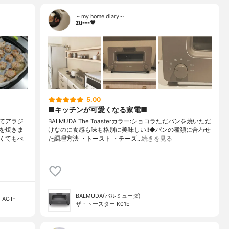
～my home diary～
zu---❤︎
5.00
■キッチンが可愛くなる家電■
てアラジ
BALMUDA The Toasterカラー:ショコラただパンを焼いただ
を焼きま
けなのに食感も味も格別に美味しい‼︎◆パンの種類に合わせ
くてもぺ
た調理方法 ・トースト ・チーズ…
続きを見る
BALMUDA(バルミューダ)
AGT-
ザ・トースター K01E