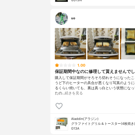
GS13N
uo
1.00
保証期間中なのに修理して貰えませんでし
購入して保証期間がそろそろ切れそうになったこ
うど下のヒーターの具合が悪くなり写真のように
るくらい焼いても、裏は真っ白という状態になっ
たの…
続きを見る
Aladdin(アラジン)
グラファイトグリル＆トースター(4枚焼き) 
G13A