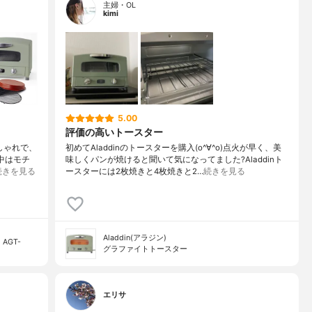
主婦・OL
kimi
5.00
評価の高いトースター
しゃれで、
初めてAladdinのトースターを購入(o^∀^o)点火が早く、美
中はモチ
味しくパンが焼けると聞いて気になってました?Aladdinト
続きを見る
ースターには2枚焼きと4枚焼きと2…
続きを見る
Aladdin(アラジン)
AGT-
グラファイトトースター
エリサ