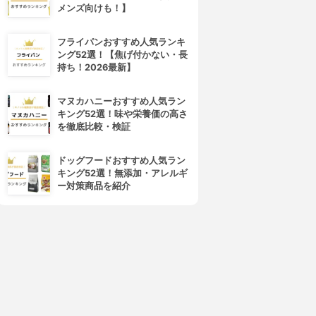
メンズ向けも！】
フライパンおすすめ人気ランキ
ング52選！【焦げ付かない・長
持ち！2026最新】
マヌカハニーおすすめ人気ラン
キング52選！味や栄養価の高さ
タイガー魔法瓶(TIGER)
日立(HITACHI)
を徹底比較・検証
オーブントースターKAE-
コンベクションオーブントース
G13N
ターHMO-F100
ドッグフードおすすめ人気ラン
3.84
3.84
(4)
(2)
キング52選！無添加・アレルギ
¥4,478
¥8,980
ー対策商品を紹介