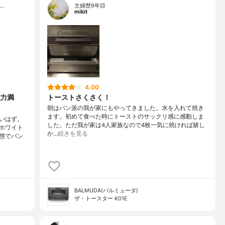
…
主婦歴9年目
mikit
4.00
力満
トーストさくさく！
朝はパン派の我が家にもやってきました。水を入れて焼き
ます。初めて食べた時にトーストのサックリ感に感動しま
いはず。
した。ただ我が家は4人家族なので4枚一気に焼ければ嬉し
ホワイト
か…
続きを見る
態でパン
BALMUDA(バルミューダ)
ザ・トースター K01E