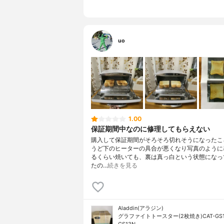
uo
1.00
保証期間中なのに修理してもらえない
購入して保証期間がそろそろ切れそうになったこ
うど下のヒーターの具合が悪くなり写真のように
るくらい焼いても、裏は真っ白という状態になっ
たの…
続きを見る
Aladdin(アラジン)
グラファイトトースター(2枚焼き)CAT-GS13