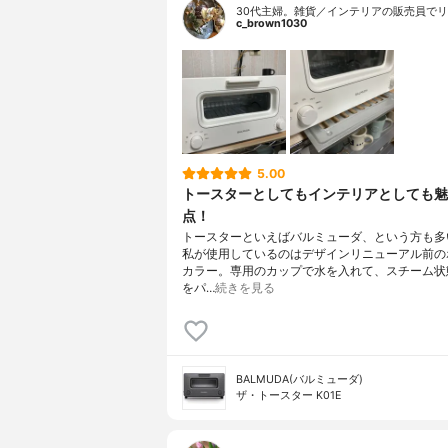
30代主婦。雑貨／インテリアの販売員でリ
c_brown1030
5.00
トースターとしてもインテリアとしても魅
点！
トースターといえばバルミューダ、という方も多
私が使用しているのはデザインリニューアル前の
カラー。専用のカップで水を入れて、スチーム状
をパ…
続きを見る
BALMUDA(バルミューダ)
ザ・トースター K01E