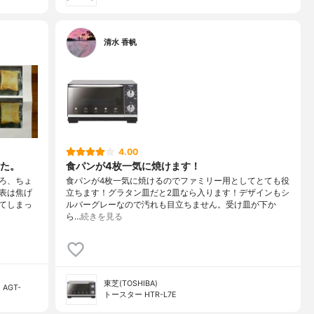
清水 香帆
4.00
た。
食パンが4枚一気に焼けます！
ろ、ちょ
食パンが4枚一気に焼けるのでファミリー用としてとても役
表は焦げ
立ちます！グラタン皿だと2皿なら入ります！デザインもシ
てしまっ
ルバーグレーなので汚れも目立ちません。受け皿が下か
ら…
続きを見る
東芝(TOSHIBA)
AGT-
トースター HTR-L7E