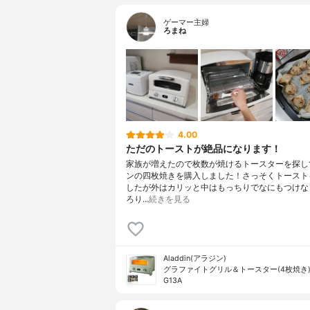
ゲーマー主婦
ろまね
4.00
ただのトーストが絶品になります！
家族が増えたので枚数が焼けるトースターを探し
ンの四枚焼きを購入しました！さっそくトースト
したが外はカリッと中はもっちりでなにもつけな
ろり…
続きを見る
Aladdin(アラジン)
グラファイトグリル＆トースター(4枚焼き) 
G13A