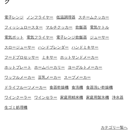
グ
電子レンジ
ノンフライヤー
低温調理器
スチームクッカー
フィッシュロースター
マルチクッカー
炊飯器
電気ケトル
電気ポット
電気フライヤー
電子レンジ炊飯器
ジューサー
スロージューサー
ハンドブレンダー
ハンドミキサー
フードプロセッサー
ミキサー
ホットサンドメーカー
ホットプレート
ホームベーカリー
ヨーグルトメーカー
ワッフルメーカー
豆乳メーカー
スープメーカー
ドライフルーツメーカー
食器乾燥機
食洗機
食器洗い乾燥機
ワインクーラー
ワインセラー
家庭用精米機
家庭用製氷機
浄水器
生ゴミ処理機
カテゴリ一覧へ