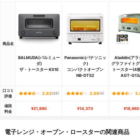
商品名
BALMUDA(バルミュー
Panasonic(パナソニッ
Aladdin(ア
ダ)
ク)
グラファイトグ
ザ・トースター K01E
コンパクトオーブン
トースター(4
NB-DT52
AGT-G13
口コミ
3.83
(48)
3.69
(4)
3.
評価
値段
¥21,890
¥14,370
¥18,980
料金
電子レンジ・オーブン・ロースターの関連商品