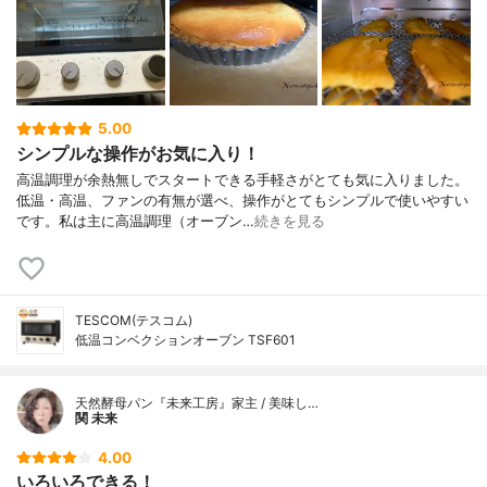
5.00
シンプルな操作がお気に入り！
高温調理が余熱無しでスタートできる手軽さがとても気に入りました。
低温・高温、ファンの有無が選べ、操作がとてもシンプルで使いやすい
です。私は主に高温調理（オーブン…
続きを見る
TESCOM(テスコム)
低温コンベクションオーブン TSF601
天然酵母パン『未来工房』家主 / 美味し…
関 未来
4.00
いろいろできる！