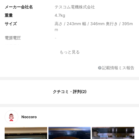
メーカー会社名
テスコム電機株式会社
重量
4.7kg
サイズ
高さ / 243mm 幅 / 346mm 奥行き / 395m
m
電源電圧
-
消費電力
1200W
もっと見る
カラー
コンフォートベージュ
カラーバリエーション
-
記載情報ミス報告
付属品
・天板 ・焼き網 ・あし付き網 ・レシピブ
ック
クチコミ・評判(2)
Noccoro