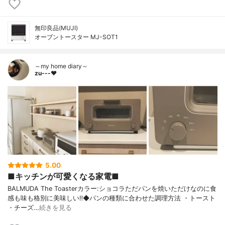
無印良品(MUJI)
オーブントースター MJ-SOT1
～my home diary～
zu---❤︎
5.00
■キッチンが可愛くなる家電■
BALMUDA The Toasterカラー:ショコラただパンを焼いただけなのに食
感も味も格別に美味しい‼︎◆パンの種類に合わせた調理方法 ・トースト
・チーズ…
続きを見る