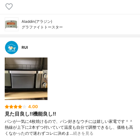
Aladdin(アラジン)
グラファイトトースター
RUI
4.00
見た目良し‼️機能良し‼️
パンが一気に4枚焼けるので、パン好きなウチには嬉しい家電です＾＾
熱線が上下に2本ずつ付いていて温度も自分で調整できるし、価格も高
くなかったので迷わずコレに決めま…
続きを見る