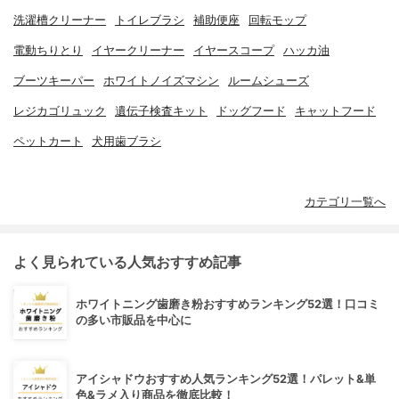
洗濯槽クリーナー
トイレブラシ
補助便座
回転モップ
電動ちりとり
イヤークリーナー
イヤースコープ
ハッカ油
ブーツキーパー
ホワイトノイズマシン
ルームシューズ
レジカゴリュック
遺伝子検査キット
ドッグフード
キャットフード
ペットカート
犬用歯ブラシ
カテゴリ一覧へ
よく見られている人気おすすめ記事
ホワイトニング歯磨き粉おすすめランキング52選！口コミ
の多い市販品を中心に
アイシャドウおすすめ人気ランキング52選！パレット&単
色&ラメ入り商品を徹底比較！