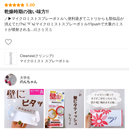
5.00
乾燥時期の強い味方‼︎
／▶︎マイクロミストスプレーボトル＼便利過ぎてニトリからも類似品が
消えてた!?ԅ(´བ`ԅ)マイクロミストスプレーボトル!!1pushで大量のミス
トが噴射される…
続きを見る
Cleanxia(クリンシア)
マイクロミスト スプレーボトル
大学生
のんちゃん