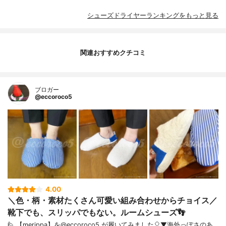
シューズドライヤーランキングをもっと見る
関連おすすめクチコミ
ブロガー
@eccoroco5
4.00
＼色・柄・素材たくさん可愛い組み合わせからチョイス／
靴下でも、スリッパでもない。ルームシューズ👣 ⁡
🙋 【merippa】を@eccoroco5 が履いてみました🎈⁡⁡⁡▼⁡海外っぽさのあ