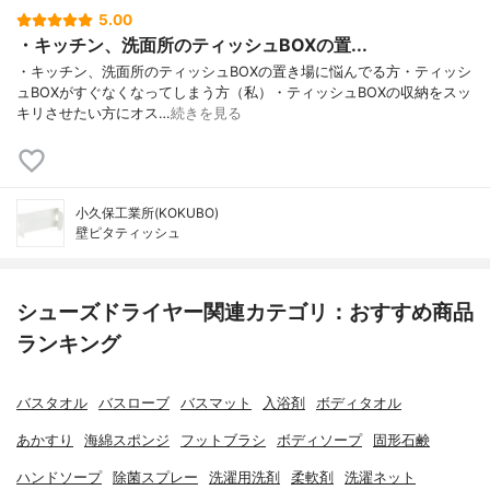
5.00
・キッチン、洗面所のティッシュBOXの置...
・キッチン、洗面所のティッシュBOXの置き場に悩んでる方・ティッシ
ュBOXがすぐなくなってしまう方（私）・ティッシュBOXの収納をスッ
キリさせたい方にオス…
続きを見る
小久保工業所(KOKUBO)
壁ピタティッシュ
シューズドライヤー関連カテゴリ：おすすめ商品
ランキング
バスタオル
バスローブ
バスマット
入浴剤
ボディタオル
あかすり
海綿スポンジ
フットブラシ
ボディソープ
固形石鹸
ハンドソープ
除菌スプレー
洗濯用洗剤
柔軟剤
洗濯ネット