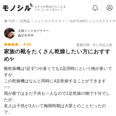
おすすめ商品がもらえる
クチコミポイ活サイト
TOP
日用品
シューズドライヤー
SUPTEMPO シューズドライ
主婦インスタグラマー
みどりママ
4.00
更新日時：6ヶ月以上前
家族の靴をたくさん乾燥したい方におすす
め✨
靴乾燥機は1足ずつや多くても2足同時にという物が多いで
すが、
この乾燥機はなんと同時に4足乾燥することができます
✨✨
我が家ではまだ子供も一人なので2足乾燥の物で十分でし
たが、
友人は子供が3人いて梅雨時期は大変とのことだったの
で、