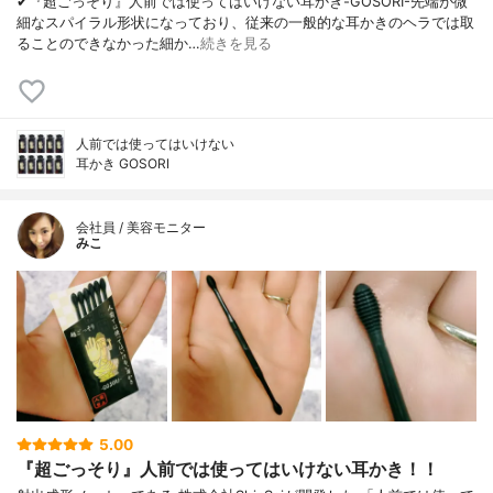
✔︎『超ごっそり』人前では使ってはいけない耳かき-GOSORI-先端が微
細なスパイラル形状になっており、従来の一般的な耳かきのヘラでは取
ることのできなかった細か…
続きを見る
人前では使ってはいけない
耳かき GOSORI
会社員 / 美容モニター
みこ
5.00
『超ごっそり』人前では使ってはいけない耳かき！！