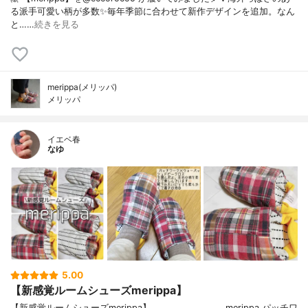
る派手可愛い柄が多数✨⁡毎年季節に合わせて新作デザインを追加。⁡なん
と……
続きを見る
merippa(メリッパ)
メリッパ
イエベ春
なゆ
5.00
【新感覚ルームシューズmerippa】
【新感覚ルームシューズmerippa】────────────merippa パッチワ