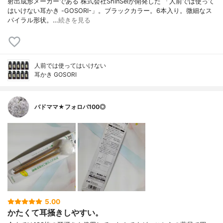
射出成形メーカーである 株式会社ShinSeiが開発した 「人前では使って
はいけない耳かき -GOSORI-」。ブラックカラー。6本入り。微細なス
パイラル形状。…
続きを見る
人前では使ってはいけない
耳かき GOSORI
バドママ★フォロバ100◎
5.00
かたくて耳掻きしやすい。