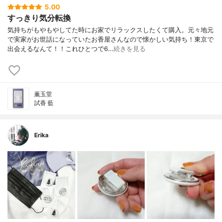
5.00
すっきり気分転換
気持ちがもやもやしてた時にお家でリラックスしたくて購入。元々地元
で実家がお世話になっていたお香屋さんなので懐かしい気持ち！東京で
出会えるなんて！！これひとつで6…
続きを見る
薫玉堂
試香 藍
Erika