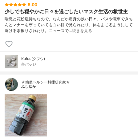
5.00
少しでも穏やかに日々を過ごしたいマスク生活の救世主
喘息と花粉症持ちなので、なんだか肩身の狭い日々。バスや電車できち
んとマナーを守っていても白い目で見られたり、体をよじるようにして
避ける素振りされたり。ニュースで…
続きを見る
Kufuu(クフウ)
缶バッジ
☆簡単ヘルシー料理研究家☆
ふしゆか