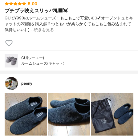
5.00
プチプラ映えスリッパ🐈‍⬛💓
GUで¥990のルームシューズ！もこもこで可愛い🙆‍♀️💕オープントュとキ
ャットの2種類を購入🤗２つとも中が柔らかくてもこもこ包み込まれて
気持ちいい( ´͈ …
続きを見る
GU(ジーユー)
ルームシューズ(キャット)
peony