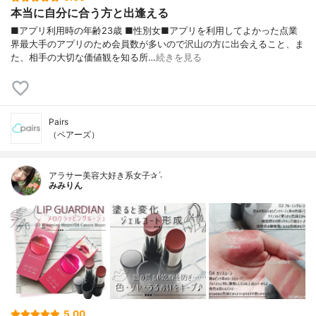
本当に自分に合う方と出逢える
■アプリ利用時の年齢23歳 ■性別女■アプリを利用してよかった点業
界最大手のアプリのため会員数が多いので沢山の方に出会えること、ま
た、相手の大切な価値観を知る所…
続きを見る
Pairs
（ペアーズ）
アラサー美容大好き系女子✰ˊ˗
みみりん
5.00