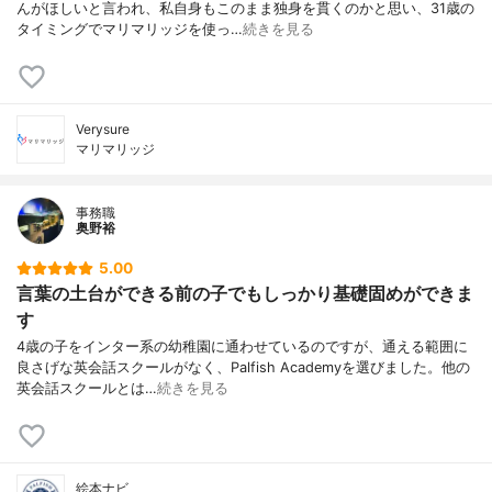
んがほしいと言われ、私自身もこのまま独身を貫くのかと思い、31歳の
タイミングでマリマリッジを使っ…
続きを見る
Verysure
マリマリッジ
事務職
奥野裕
5.00
言葉の土台ができる前の子でもしっかり基礎固めができま
す
4歳の子をインター系の幼稚園に通わせているのですが、通える範囲に
良さげな英会話スクールがなく、Palfish Academyを選びました。他の
英会話スクールとは…
続きを見る
絵本ナビ