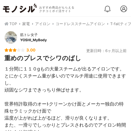
おすすめ商品がもらえる
クチコミポイ活サイト
TOP
家電
アイロン
コードレススチームアイロン
T-fal(テ
筋トレ女子
YOSHI_MyBody
3.00
更新日時：6ヶ月以上前
重めのプレスでシワのばし
１分間に１１０gもの大量スチームが出るアイロンです。
とにかくスチーム量が多いのでマルチ用途に使用できます
し、
頑固なシワまできっちり伸ばせます。
世界特許取得のオーﾄクリーンかけ面とメーカー独自の特
殊セラミックかけ面で
温度が上がれば上がるほど、滑りが良くなります。
また、一滑りでしっかりとプレスされるのでアイロン時間