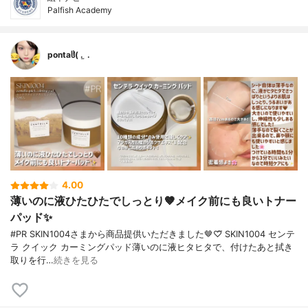
Palfish Academy
pontaჱ̒( . ̫ .
4.00
薄いのに液ひたひたでしっとり🤎メイク前にも良いトナー
パッド✨️
#PR SKIN1004さまから商品提供いただきました🤎♡⃛ SKIN1004 センテ
ラ クイック カーミングパッド薄いのに液ヒタヒタで、付けたあと拭き
取りを行…
続きを見る