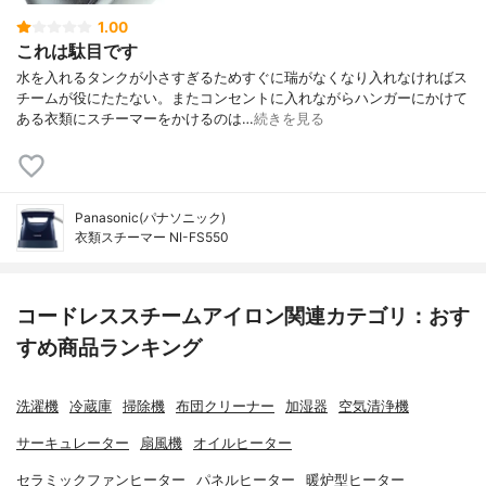
1.00
これは駄目です
水を入れるタンクが小さすぎるためすぐに瑞がなくなり入れなければス
チームが役にたたない。またコンセントに入れながらハンガーにかけて
ある衣類にスチーマーをかけるのは…
続きを見る
Panasonic(パナソニック)
衣類スチーマー NI-FS550
コードレススチームアイロン関連カテゴリ：おす
すめ商品ランキング
洗濯機
冷蔵庫
掃除機
布団クリーナー
加湿器
空気清浄機
サーキュレーター
扇風機
オイルヒーター
セラミックファンヒーター
パネルヒーター
暖炉型ヒーター