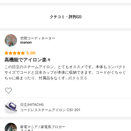
蒸気の量
-
コードの長さ
1.7m
クチコミ・評判(2)
アイロンかけ面の素材
チタン含有コート
かけ面温度調節
低,中,高
その他の特徴
コードレス
空間コーディネーター
manon
5.00
高機能でアイロン楽々
この日立のスチームアイロン、とてもオススメです。本体もコンパクト
サイズでコードと注水カップが本体に収納できます。コードがぐちゃぐ
ちゃに絡まったり、付属品をなくす…
続きを見る
日立(HITACHI)
コードレススチームアイロン CSI-201
家電マニア / 家電系ブロガー
よっさん