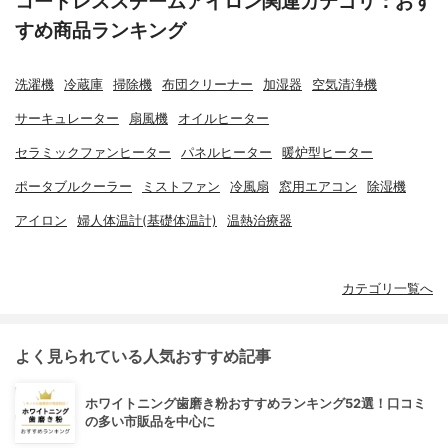
コードレススチームアイロン関連カテゴリ：おす
すめ商品ランキング
洗濯機
冷蔵庫
掃除機
布団クリーナー
加湿器
空気清浄機
サーキュレーター
扇風機
オイルヒーター
セラミックファンヒーター
パネルヒーター
暖炉型ヒーター
ポータブルクーラー
ミストファン
冷風扇
窓用エアコン
除湿機
アイロン
婦人体温計(基礎体温計)
温熱治療器
カテゴリ一覧へ
よく見られている人気おすすめ記事
ホワイトニング歯磨き粉おすすめランキング52選！口コミ
の多い市販品を中心に