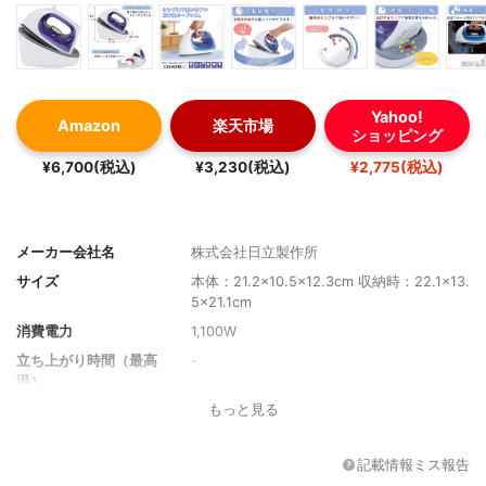
Yahoo!
Amazon
楽天市場
ショッピング
¥6,700(税込)
¥3,230(税込)
¥2,775(税込)
メーカー会社名
株式会社日立製作所
サイズ
本体：21.2×10.5×12.3cm 収納時：22.1×13.
5×21.1cm
消費電力
1,100W
立ち上がり時間（最高
-
温）
もっと見る
水タンク容量
約80ml
満水時の重さ
0.855kg
記載情報ミス報告
スチーム穴数
-