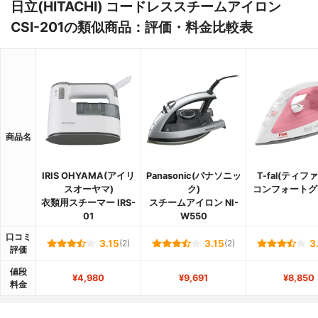
日立(HITACHI) コードレススチームアイロン
CSI-201の類似商品：評価・料金比較表
商品名
IRIS OHYAMA(アイリ
Panasonic(パナソニッ
T-fal(ティフ
スオーヤマ)
ク)
コンフォートグ
衣類用スチーマー IRS-
スチームアイロン NI-
01
W550
口コミ
3.15
(2)
3.15
(2)
3
評価
値段
¥4,980
¥9,691
¥8,850
料金