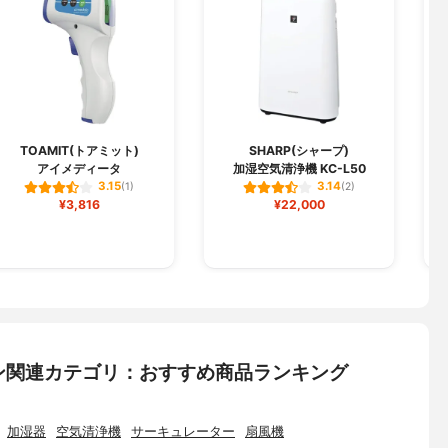
TOAMIT(トアミット)
SHARP(シャープ)
アイメディータ
加湿空気清浄機 KC-L50
D
3.15
3.14
(1)
(2)
¥3,816
¥22,000
ン関連カテゴリ：おすすめ商品ランキング
加湿器
空気清浄機
サーキュレーター
扇風機