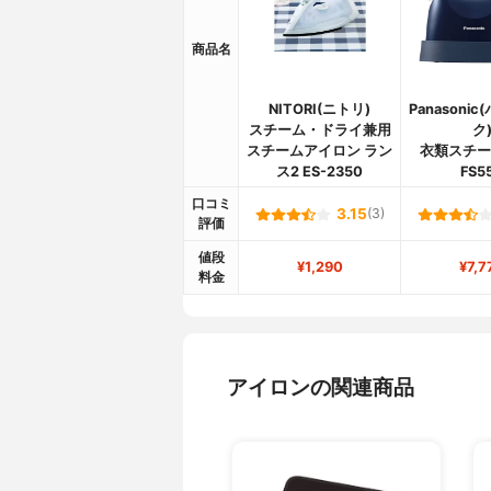
商品名
NITORI(ニトリ)
Panasoni
スチーム・ドライ兼用
ク
スチームアイロン ラン
衣類スチーマ
ス2 ES-2350
FS5
口コミ
3.15
(3)
評価
値段
¥1,290
¥7,7
料金
アイロンの関連商品