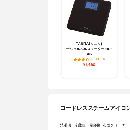
TANITA(タニタ)
デジタルヘルスメーター HD-
662
3.15
(1)
¥1,660
コードレススチームアイロ
洗濯機
冷蔵庫
掃除機
布団クリーナー