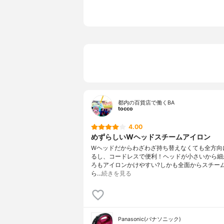
蒸気の量
平均約9.5g
コードの長さ
160cm・
アイロンかけ面の素材
シルバーチ
かけ面温度調節
3段階調節(
その他の特徴
コードレス
都内の百貨店で働くBA
tocco
4.00
めずらしいWヘッドスチームアイロン
Wヘッドだからわざわざ持ち替えなくても全方向
るし、コードレスで便利！ヘッドが小さいから細
ろもアイロンかけやすい?しかも全面からスチー
ら…
続きを見る
Panasonic(パナソニック)