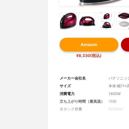
Amazon
¥8,330(税込)
メーカー会社名
パナソニッ
サイズ
本体:幅11×
消費電力
1400W
立ち上がり時間（最高温）
76秒
水タンク容量
約120ml
満水時の重さ
1.06kg
スチーム穴数
32穴