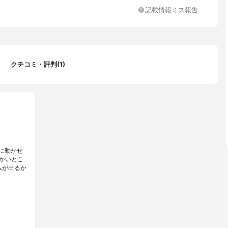
/分
記載情報ミス報告
コードリール付
タンコート
アクリル/シルク、ウール/コットン、リネン), 高, 中, 低
クチコミ・評判(1)
に動かせ
かいとこ
ムが出るか