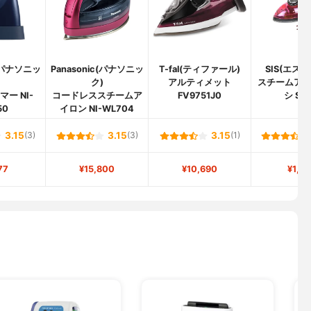
c(パナソニッ
Panasonic(パナソニッ
T-fal(ティファール)
SIS(エス
)
ク)
アルティメット
スチームア
ー NI-
コードレススチームア
FV9751J0
シ SY-
50
イロン NI-WL704
3.15
(3)
3.15
(3)
3.15
(1)
77
¥15,800
¥10,690
¥1,4