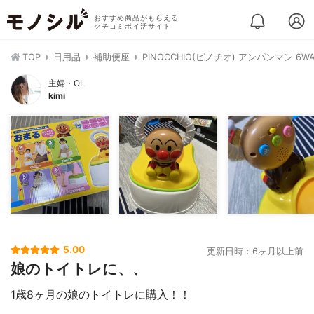
おすすめ商品がもらえる
クチコミポイ活サイト
TOP
日用品
補助便座
PINOCCHIO(ピノチオ) アンパンマン 
主婦・OL
kimi
5.00
更新日時：6ヶ月以上前
娘のトイトレに、、
1歳8ヶ月の娘のトイトレに購入！！