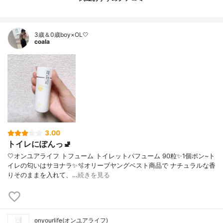
3歳＆0歳boy×OL🤍
coala
3.00
トイレにぽんっ🚽
🤍オンユアライフ トフューム トイレットパフューム 90粒✨1個ポン~ト
イレの匂いはサヨナラ✨🫧オリーブヤングベスト商品で ナチュラルな香
りそのままを入れて、…
続きを見る
onyourlife(オンユアライフ)