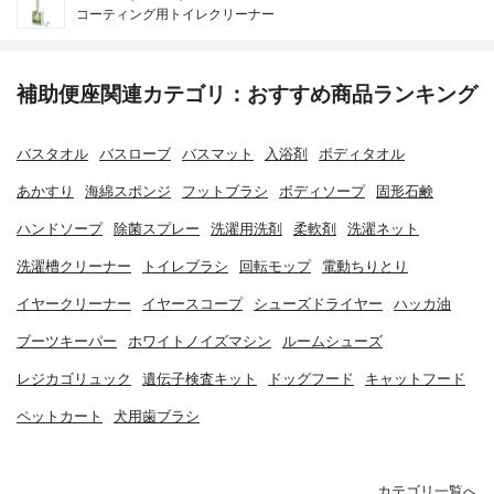
コーティング用トイレクリーナー
補助便座関連カテゴリ：おすすめ商品ランキング
バスタオル
バスローブ
バスマット
入浴剤
ボディタオル
あかすり
海綿スポンジ
フットブラシ
ボディソープ
固形石鹸
ハンドソープ
除菌スプレー
洗濯用洗剤
柔軟剤
洗濯ネット
洗濯槽クリーナー
トイレブラシ
回転モップ
電動ちりとり
イヤークリーナー
イヤースコープ
シューズドライヤー
ハッカ油
ブーツキーパー
ホワイトノイズマシン
ルームシューズ
レジカゴリュック
遺伝子検査キット
ドッグフード
キャットフード
ペットカート
犬用歯ブラシ
カテゴリ一覧へ