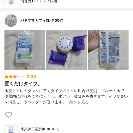
消臭力 DEOX トイレ用
バドママ★フォロバ100◎
3.00
置くだけタイプ。
水洗トイレのタンクに置くタイプのトイレ用合成洗剤。ブルーの水で、
便器内に汚れをつきにくくし、水アカ・黄ばみを防ぎます。イヤな臭い
を消臭し、ラベンダーが香ります。…
続きを見る
小久保工業所(KOKUBO)