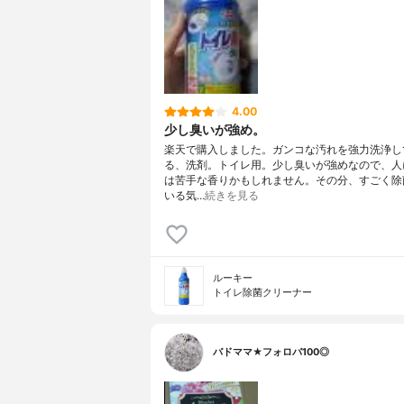
4.00
少し臭いが強め。
楽天で購入しました。ガンコな汚れを強力洗浄し
る、洗剤。トイレ用。少し臭いが強めなので、人
は苦手な香りかもしれません。その分、すごく除
いる気…
続きを見る
ルーキー
トイレ除菌クリーナー
バドママ★フォロバ100◎