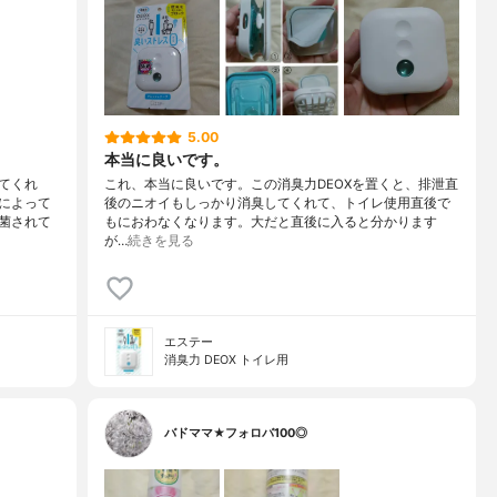
5.00
本当に良いです。
てくれ
これ、本当に良いです。この消臭力DEOXを置くと、排泄直
によって
後のニオイもしっかり消臭してくれて、トイレ使用直後で
菌されて
もにおわなくなります。大だと直後に入ると分かります
が…
続きを見る
エステー
消臭力 DEOX トイレ用
バドママ★フォロバ100◎