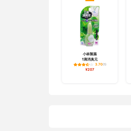
小林製薬
1滴消臭元
3.70
(1)
¥207