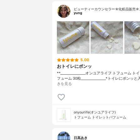
ビューティーカウンセラー☆化粧品販売☆
yung
5.00
おトイレにポンッ
**________________⁡オンユアライフ ⁡トフューム
フューム 30粒________________⁡⁡⁡⁡*トイレにポン
きを見る
onyourlife(オンユアライフ)
トフューム トイレットパフューム
日高あき