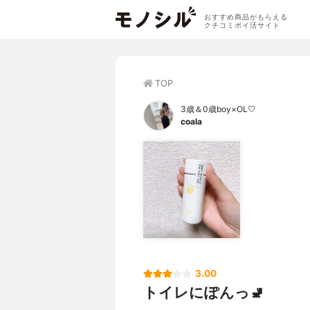
おすすめ商品がもらえる
クチコミポイ活サイト
TOP
3歳＆0歳boy×OL🤍
coala
3.00
トイレにぽんっ🚽