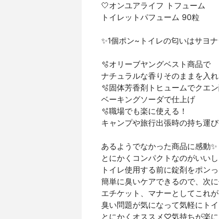
🤍オンユアライフ トフューム
トイレットパフューム 90粒
✨1個ポン~トイレの匂いはサヨナ
🫧オリーブヤングベスト商品で
ナチュラルな香りそのままを入れ
🫧固体芳香剤トヒュームでクエン
ベーキングソーダで仕上げ
🫧職場でも楽に使える！
キャンプや旅行出張時の持ち運び
あるようでなかった商品に感動✨
とにかくコンパクトなのがいいし
トイレ使用する前に錠剤をポンっ
簡単に臭いケアできるので、次に
エチケット、マナーとしてこれがあれ
臭い問題が気になって気軽にトイ
とにかくオススメ♡気持ちが楽にな