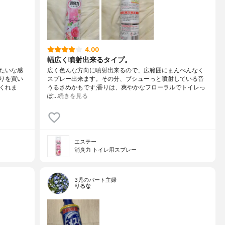
4.00
幅広く噴射出来るタイプ。
たいな感
広く色んな方向に噴射出来るので、広範囲にまんべんなく
りを買い
スプレー出来ます。その分、ブシューっと噴射している音
くれま
うるさめかもです;香りは、爽やかなフローラルでトイレっ
ぽ…
続きを見る
エステー
消臭力 トイレ用スプレー
3児のパート主婦
りるな