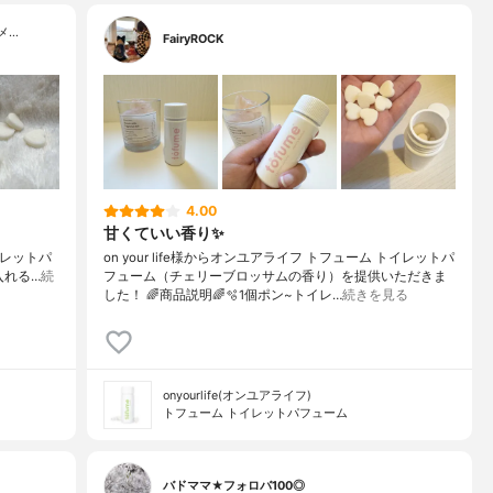
メ…
FairyROCK
4.00
甘くていい香り✨
 トイレットパ
on your life様からオンユアライフ トフューム トイレットパ
ッと入れる…
続
フューム（チェリーブロッサムの香り）を提供いただきま
した！ 🌈商品説明🌈🫧1個ポン~トイレ…
続きを見る
onyourlife(オンユアライフ)
トフューム トイレットパフューム
バドママ★フォロバ100◎