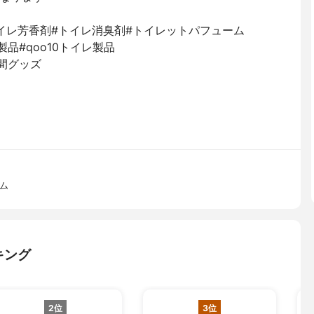
イフ#トイレ芳香剤#トイレ消臭剤#トイレットパフューム
活製品#qoo10トイレ製品
と手間グッズ
ム
キング
2位
3位