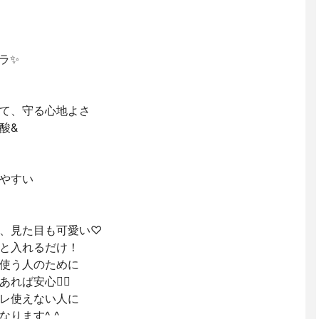
ラ✨
て、守る心地よさ
酸&
やすい
、見た目も可愛い♡
と入れるだけ！
使う人のために
ば安心😮‍💨
レ使えない人に
ります^ ^