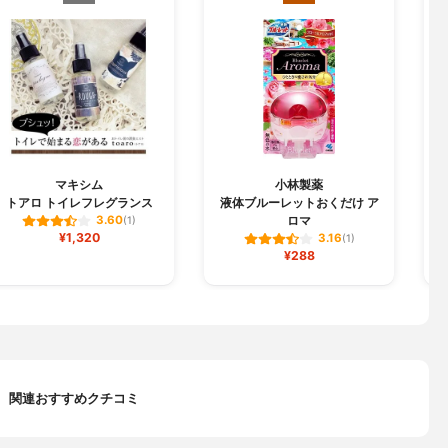
マキシム
小林製薬
トアロ トイレフレグランス
液体ブルーレットおくだけ ア
ロマ
3.60
(1)
¥1,320
3.16
(1)
¥288
関連おすすめクチコミ