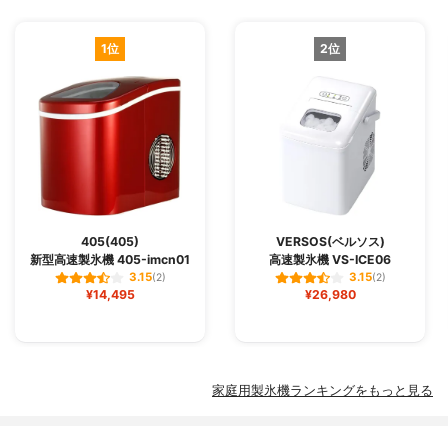
1位
2位
405(405)
VERSOS(ベルソス)
新型高速製氷機 405-imcn01
高速製氷機 VS-ICE06
3.15
3.15
(2)
(2)
¥14,495
¥26,980
家庭用製氷機ランキングをもっと見る