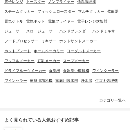
電子レンジ
トースター
ノンフライヤー
低温調理器
スチームクッカー
フィッシュロースター
マルチクッカー
炊飯器
電気ケトル
電気ポット
電気フライヤー
電子レンジ炊飯器
ジューサー
スロージューサー
ハンドブレンダー
ハンドミキサー
フードプロセッサー
ミキサー
ホットサンドメーカー
ホットプレート
ホームベーカリー
ヨーグルトメーカー
ワッフルメーカー
豆乳メーカー
スープメーカー
ドライフルーツメーカー
食洗機
食器洗い乾燥機
ワインクーラー
ワインセラー
家庭用精米機
家庭用製氷機
浄水器
生ゴミ処理機
カテゴリ一覧へ
よく見られている人気おすすめ記事