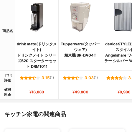
商品名
drink mate(ドリンクメ
Tupperware(タッパー
deviceSTYL
イト)
ウェア)
スタイル
ドリンクメイト シリー
精米機 BR-DA04T
Angelshare
ズ620 スターターセッ
ラー シルバー W
ト DRM1011
口コミ
3.15
(1)
3.03
(1)
3
評価
値段
¥16,880
¥49,800
¥8,980
料金
キッチン家電の関連商品