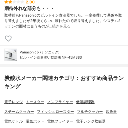
2.00
期待外れな部分も・・・
取替前もPanasonicのビルトイン食洗器でした。一度修理して基盤を取
り替えましたが2年後くらいに壊れたので取り替えました。システムキ
ッチンの面材に合うものが…
続きを見る
Panasonic(パナソニック)
ビルトイン食器洗い乾燥機 NP-45MS8S
炭酸水メーカー関連カテゴリ：おすすめ商品ラン
キング
電子レンジ
トースター
ノンフライヤー
低温調理器
スチームクッカー
フィッシュロースター
マルチクッカー
炊飯器
電気ケトル
電気ポット
電気フライヤー
電子レンジ炊飯器