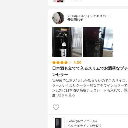
2016年JSAワインエキスパート
毎日晴れ子
4.00
日本酒も立てて入るスリムでお洒落なプ
ンセラー
我が家では本人1人しか飲まないのでこのサイズ
ラーというよりクーラー的なプチワインセラーで
ン以外に日本酒や高級チョコレートも入れて、調
度…
続きを見る
Lefier(ルフィエール)
ペルチェライン LW-S12