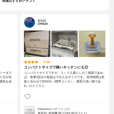
関連おすすめクチコミ
薬剤師
CHISa0
4.00
コンパクトサイズで狭いキッチンにも◎
ソーダス
コンパクトサイズですが、１～２人暮らしのご家庭であれ
た方が安
ば、食事1回分の食器は十分入るサイズです。洗浄時間は乾
電気を必
燥と合わせて約60分（標準コース）。通常の洗い物であ
れ…
続きを見る
Panasonic(パナソニック)
食器洗い乾燥機 NP-TCR3-W(ホワイト)