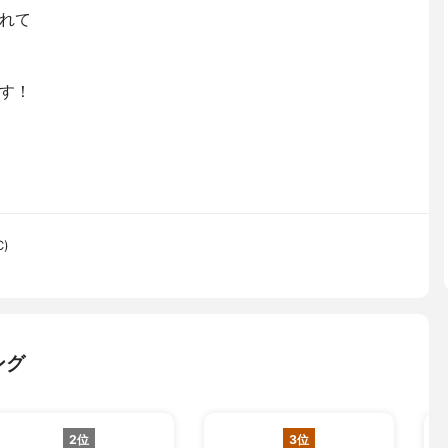
れて
す！
C)
ング
2位
3位