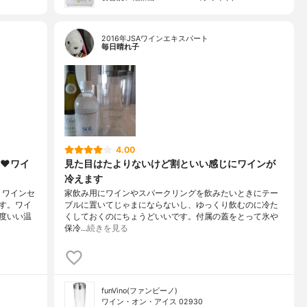
2016年JSAワインエキスパート
毎日晴れ子
4.00
チ♥ワイ
見た目はたよりないけど割といい感じにワインが
冷えます
。ワインセ
家飲み用にワインやスパークリングを飲みたいときにテー
す。ワイ
ブルに置いてじゃまにならないし、ゆっくり飲むのに冷た
度いい温
くしておくのにちょうどいいです。付属の蓋をとって氷や
保冷…
続きを見る
funVino(ファンビーノ)
ワイン・オン・アイス 02930