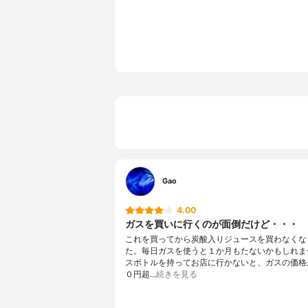
ボトル容量
1000ml
500mlあたりのコスト
約18円
炭酸の濃度
-
カラー展開
白（ホワイ
その他の特徴
炭酸の濃度
Gao
4.00
ガスを買いに行くのが面倒だけど・・・
これを買ってから炭酸入りジュースを買わなくな
た。毎日ガスを使うと１か月もたないかもしれま
スボトルを持ってお店に行かないと、ガスの価格
０円超…
続きを見る