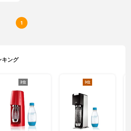
1
ンキング
2位
3位