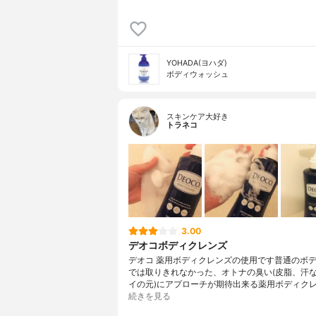
YOHADA(ヨハダ)
ボディウォッシュ
スキンケア大好き
トラネコ
3.00
デオコボディクレンズ
デオコ 薬用ボディクレンズの使用です普通のボ
では取りきれなかった、オトナの臭い(皮脂、汗
イの元)にアプローチが期待出来る薬用ボディク
続きを見る