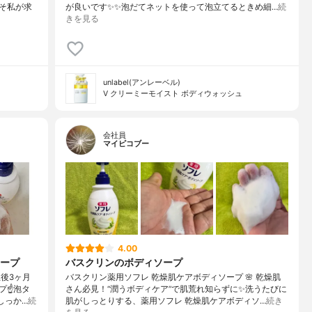
そ私が求
が良いです✨✨泡だてネットを使って泡立てるときめ細…
続
きを見る
unlabel(アンレーベル)
V クリーミーモイスト ボディウォッシュ
会社員
マイピコブー
4.00
ープ
バスクリンのボディソープ
後3ヶ月
バスクリン薬用ソフレ 乾燥肌ケアボディソープ 🌸 乾燥肌
☝️泡タ
さん必見！“潤うボディケア”で肌荒れ知らずに✨洗うたびに
しっか…
続
肌がしっとりする、薬用ソフレ 乾燥肌ケアボディソ…
続き