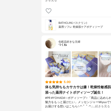
きを見る
BATHCLIN(バスクリン)
薬用ソフレ 乾燥肌ケアボディソープ
化粧品好きな主婦
つくね
5.00
体も気持ちもカサカサは嫌！乾燥性敏感肌
添った薬用ナイトボディソープ誕生！
#PR #YOHADA✨ボディソープ✨「商品に込めら
魅力をもっと届けたい」メッセンジャーMiyuuで
お届けする想いはこちら✨*･゜ﾟ･*:.:…
続きを見る