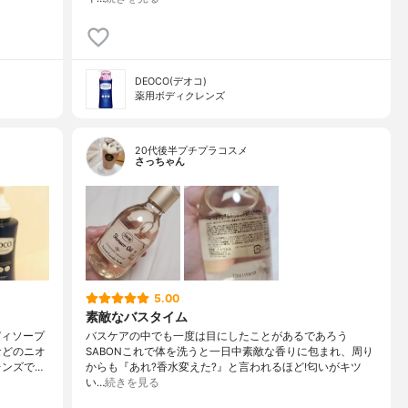
DEOCO(デオコ)
薬用ボディクレンズ
20代後半プチプラコスメ
さっちゃん
5.00
素敵なバスタイム
ディソープ
バスケアの中でも一度は目にしたことがあるであろう
などのニオ
SABONこれで体を洗うと一日中素敵な香りに包まれ、周り
レンズで…
からも『あれ?香水変えた?』と言われるほど!匂いがキツ
い…
続きを見る