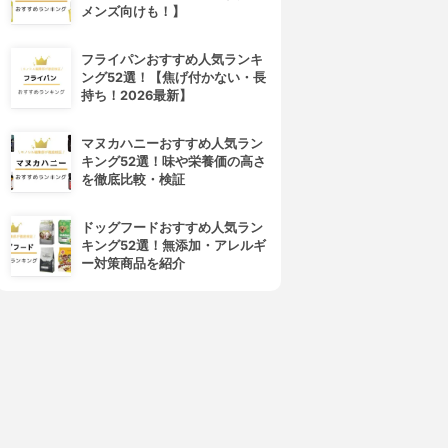
メンズ向けも！】
フライパンおすすめ人気ランキ
ング52選！【焦げ付かない・長
持ち！2026最新】
4位
5位
マヌカハニーおすすめ人気ラン
キング52選！味や栄養価の高さ
を徹底比較・検証
ドッグフードおすすめ人気ラン
キング52選！無添加・アレルギ
ー対策商品を紹介
DR.BRONNER'S(ドクターブロ
NIVEA(ニベア)
ナー)
クリームケア ボディウォッシ
マジックソープ
ュ
3.92
(11)
3.93
(9)
¥1,556
¥473