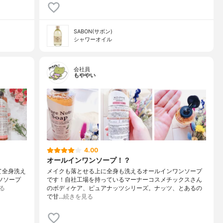
SABON(サボン)
シャワーオイル
会社員
もややい
4.00
オールインワンソープ！？
て全身洗え
メイクも落とせる上に全身も洗えるオールインワンソープ
ッツソープ
です！自社工場を持っているマーナーコスメチックスさん
る
のボディケア、ピュアナッツシリーズ。ナッツ、とあるの
で甘…
続きを見る