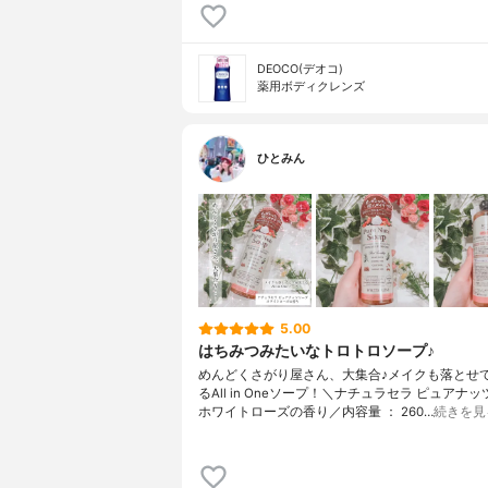
DEOCO(デオコ)
薬用ボディクレンズ
ひとみん
5.00
はちみつみたいなトロトロソープ♪
めんどくさがり屋さん、大集合♪メイクも落とせ
るAll in Oneソープ！＼ナチュラセラ ピュアナ
ホワイトローズの香り／内容量 ： 260…
続きを見