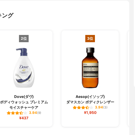
キング
2位
3位
Dove(ダヴ)
Aesop(イソップ)
ボディウォッシュ プレミアム
ダマスカン ボディクレンザー
モイスチャーケア
3.94
(3)
¥1,950
3.94
(9)
¥437