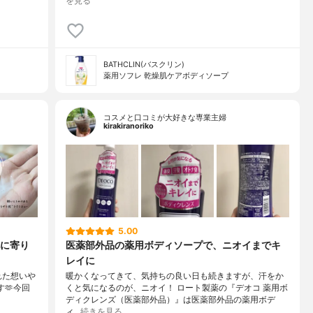
を見る
BATHCLIN(バスクリン)
薬用ソフレ 乾燥肌ケアボディソープ
コスメと口コミが大好きな専業主婦
kirakiranoriko
5.00
に寄り
医薬部外品の薬用ボディソープで、ニオイまでキ
レイに
れた想いや
暖かくなってきて、気持ちの良い日も続きますが、汗をか
す🫶今回
くと気になるのが、ニオイ！ ロート製薬の『デオコ 薬用ボ
ディクレンズ（医薬部外品）』は医薬部外品の薬用ボデ
ィ…
続きを見る