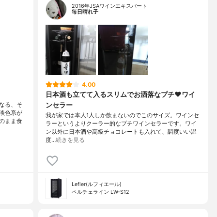
2016年JSAワインエキスパート
毎日晴れ子
4.00
日本酒も立てて入るスリムでお洒落なプチ♥ワイ
ンセラー
なる、そ
淡色系が
我が家では本人1人しか飲まないのでこのサイズ。ワインセ
のまま食
ラーというよりクーラー的なプチワインセラーです。ワイ
ン以外に日本酒や高級チョコレートも入れて、調度いい温
度…
続きを見る
Lefier(ルフィエール)
ペルチェライン LW-S12