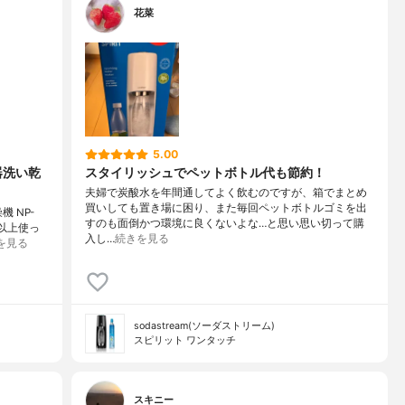
花菜
5.00
食器洗い乾
スタイリッシュでペットボトル代も節約！
夫婦で炭酸水を年間通してよく飲むのですが、箱でまとめ
買いしても置き場に困り、また毎回ペットボトルゴミを出
機 NP-
すのも面倒かつ環境に良くないよな…と思い思い切って購
以上使っ
入し…
続きを見る
を見る
sodastream(ソーダストリーム)
スピリット ワンタッチ
スキニー