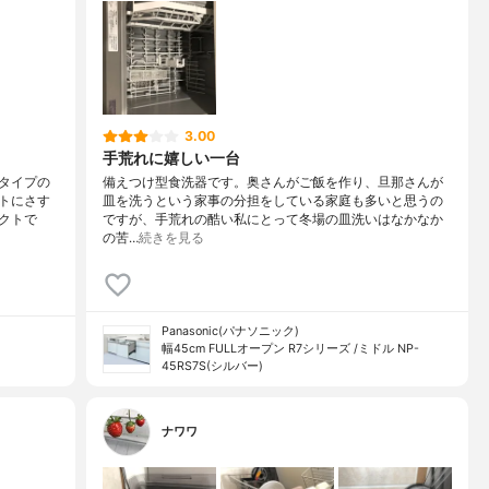
3.00
手荒れに嬉しい一台
タイプの
備えつけ型食洗器です。奥さんがご飯を作り、旦那さんが
トにさす
皿を洗うという家事の分担をしている家庭も多いと思うの
クトで
ですが、手荒れの酷い私にとって冬場の皿洗いはなかなか
の苦…
続きを見る
Panasonic(パナソニック)
幅45cm FULLオープン R7シリーズ /ミドル NP-
45RS7S(シルバー)
ナワワ