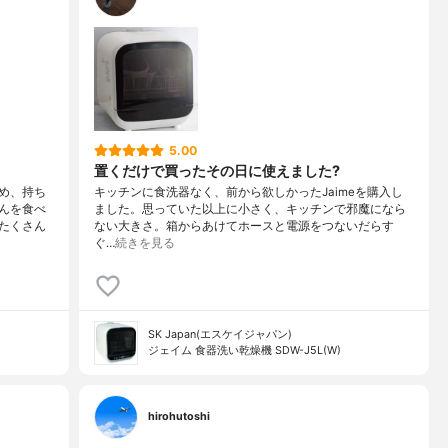
5.00
置くだけで買ったその日に使えました?
め、持ち
キッチンに食洗器なく、前から欲しかったJaimeを購入し
んを食べ
ました。思っていた以上に小さく、キッチンで邪魔になら
たくさん
ない大きさ。箱からあけてホースと電源をつないだらす
ぐ…
続きを見る
SK Japan(エスケイジャパン)
ジェイム 食器洗い乾燥機 SDW-J5L(W)
hirohutoshi