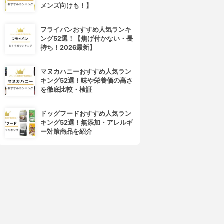
メンズ向けも！】
フライパンおすすめ人気ランキ
ング52選！【焦げ付かない・長
持ち！2026最新】
マヌカハニーおすすめ人気ラン
キング52選！味や栄養価の高さ
odastream(ソーダストリー
sodastream(ソーダストリー
を徹底比較・検証
ム)
ム)
ジェネシス スターターキット
ソース v3 スターターキット
ドッグフードおすすめ人気ラン
3.62
3.60
(8)
(2)
キング52選！無添加・アレルギ
¥11,000
¥20,900
ー対策商品を紹介