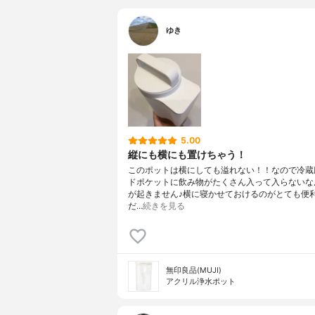
ゆき
5.00
縦にも横にも置けちゃう！
このポットは横にしても溢れない！！なので冷蔵
ドポケットに飲み物がたくさん入って入らないな
が起きません♪横に寝かせておけるのがとても便
だ…
続きを見る
無印良品(MUJI)
アクリル浄水ポット