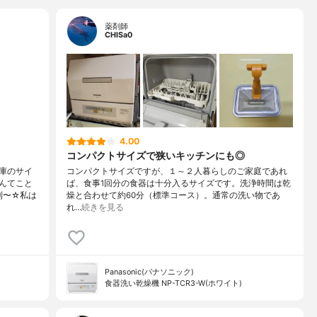
薬剤師
CHISa0
4.00
コンパクトサイズで狭いキッチンにも◎
庫のサイ
コンパクトサイズですが、１～２人暮らしのご家庭であれ
んてこと
ば、食事1回分の食器は十分入るサイズです。洗浄時間は乾
利〜☆私は
燥と合わせて約60分（標準コース）。通常の洗い物であ
れ…
続きを見る
Panasonic(パナソニック)
食器洗い乾燥機 NP-TCR3-W(ホワイト)