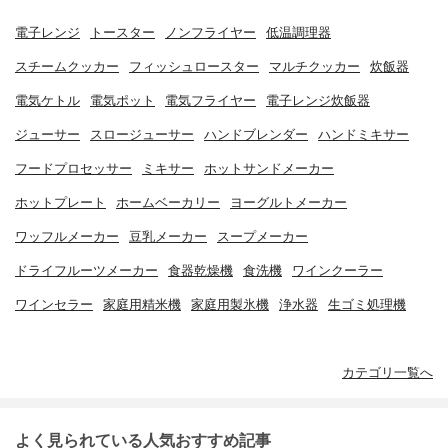
電子レンジ
トースター
ノンフライヤー
低温調理器
スチームクッカー
フィッシュロースター
マルチクッカー
炊飯器
電気ケトル
電気ポット
電気フライヤー
電子レンジ炊飯器
ジューサー
スロージューサー
ハンドブレンダー
ハンドミキサー
フードプロセッサー
ミキサー
ホットサンドメーカー
ホットプレート
ホームベーカリー
ヨーグルトメーカー
ワッフルメーカー
豆乳メーカー
スープメーカー
ドライフルーツメーカー
食器乾燥機
食洗機
ワインクーラー
ワインセラー
家庭用精米機
家庭用製氷機
浄水器
生ゴミ処理機
カテゴリ一覧へ
よく見られている人気おすすめ記事