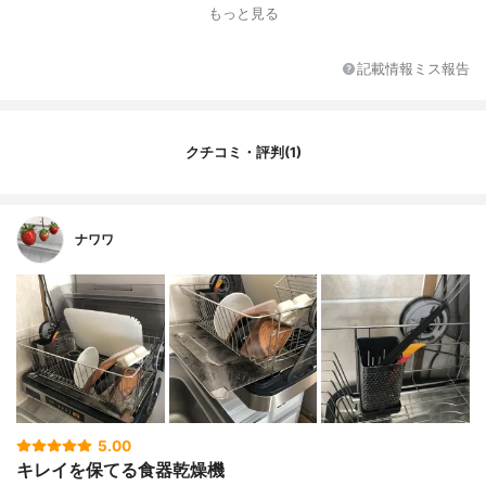
幅/ドアタイプ
41.5cm/前開き式
もっと見る
据付必要寸法
不明
標準使用水量
なし
記載情報ミス報告
連続稼働時間
不明
洗浄コース
ソフト乾燥コース・送風仕上げ55分コース
発売日
2016年 3月21日
クチコミ・評判(1)
ナワワ
5.00
キレイを保てる食器乾燥機