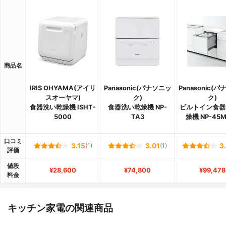
商品名
IRIS OHYAMA(アイリ
Panasonic(パナソニッ
Panasonic(
スオーヤマ)
ク)
ク)
食器洗い乾燥機 ISHT-
食器洗い乾燥機 NP-
ビルトイン食器
5000
TA3
燥機 NP-45M
口コミ
3.15
(1)
3.01
(1)
3
評価
値段
¥28,600
¥74,800
¥99,478
料金
キッチン家電の関連商品