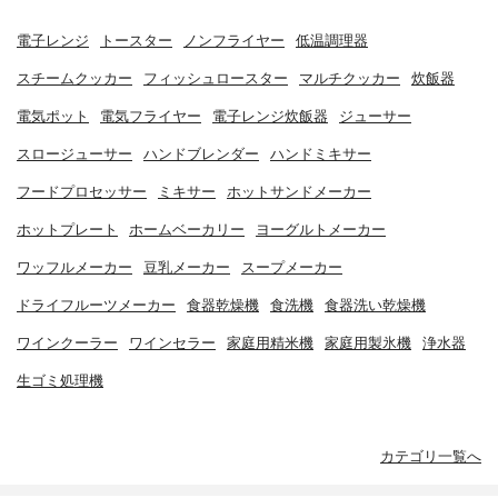
電子レンジ
トースター
ノンフライヤー
低温調理器
スチームクッカー
フィッシュロースター
マルチクッカー
炊飯器
電気ポット
電気フライヤー
電子レンジ炊飯器
ジューサー
スロージューサー
ハンドブレンダー
ハンドミキサー
フードプロセッサー
ミキサー
ホットサンドメーカー
ホットプレート
ホームベーカリー
ヨーグルトメーカー
ワッフルメーカー
豆乳メーカー
スープメーカー
ドライフルーツメーカー
食器乾燥機
食洗機
食器洗い乾燥機
ワインクーラー
ワインセラー
家庭用精米機
家庭用製氷機
浄水器
生ゴミ処理機
カテゴリ一覧へ