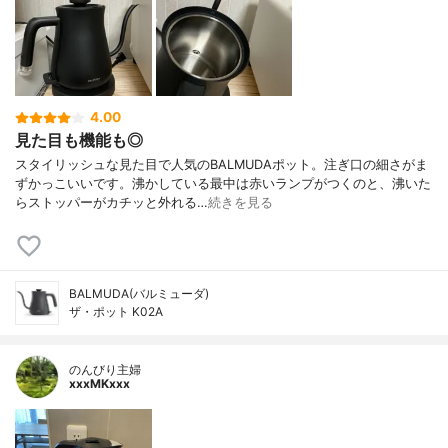
4.00
見た目も機能も◎
スタイリッシュな見た目で人気のBALMUDAポット。注ぎ口の細さがま
ずかっこいいです。沸かしている最中は赤いランプがつくのと、沸いた
らストッパーがカチッと外れる…
続きを見る
BALMUDA(バルミューダ)
ザ・ポット K02A
のんびり主婦
xxxMKxxx