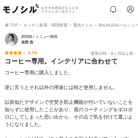
おすすめ商品がもらえる
クチコミポイ活サイト
TOP
キッチン家電・調理家電
電気ケトル
BALMUDA(バルミュー
調理師 / メニュー開発
吉田 吉
4.00
更新日時：6ヶ月以上前
コーヒー専用。インテリアに合わせて
コーヒー専用に購入しました。
逆に言うとそれ以外の用途には殆ど使用しません。
以前似たデザインで空焚き防止機能が付いていないことを
知らずに使用したことがあり、底のコーティングをボロボ
ロにしてしまった思い出から、その点で気を付けて選ぶよ
うになりました。