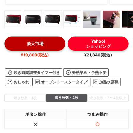
Yahoo!
楽天市場
ショッピング
¥19,800(税込)
¥21,840(税込)
焼き時間調整タイマー付き
発熱早め・予熱不要
おしゃれ
オーブントースタータイプ
加熱水蒸気
焼き枚数・2枚
焼き枚数・1枚
焼き枚数・3〜4枚以上
ボタン操作
つまみ操作