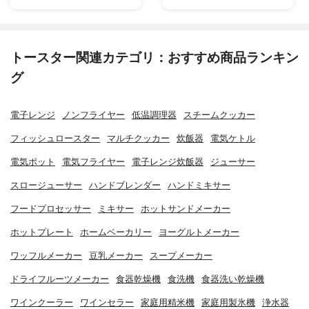
トースター関連カテゴリ：おすすめ商品ランキン
グ
電子レンジ
ノンフライヤー
低温調理器
スチームクッカー
フィッシュロースター
マルチクッカー
炊飯器
電気ケトル
電気ポット
電気フライヤー
電子レンジ炊飯器
ジューサー
スロージューサー
ハンドブレンダー
ハンドミキサー
フードプロセッサー
ミキサー
ホットサンドメーカー
ホットプレート
ホームベーカリー
ヨーグルトメーカー
ワッフルメーカー
豆乳メーカー
スープメーカー
ドライフルーツメーカー
食器乾燥機
食洗機
食器洗い乾燥機
ワインクーラー
ワインセラー
家庭用精米機
家庭用製氷機
浄水器