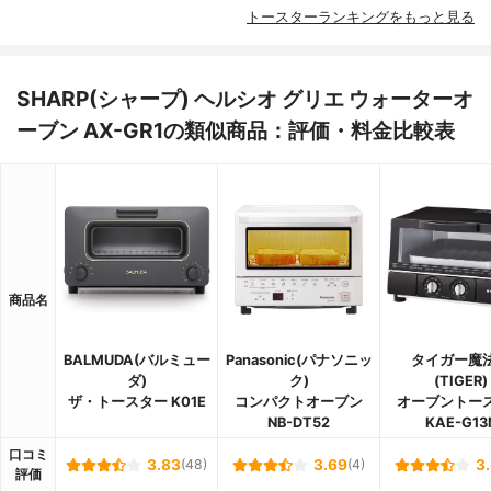
トースターランキングをもっと見る
SHARP(シャープ) ヘルシオ グリエ ウォーターオ
ーブン AX-GR1の類似商品：評価・料金比較表
商品名
BALMUDA(バルミュー
Panasonic(パナソニッ
タイガー魔
ダ)
ク)
(TIGER)
ザ・トースター K01E
コンパクトオーブン
オーブントー
NB-DT52
KAE-G13
口コミ
3.83
(48)
3.69
(4)
3
評価