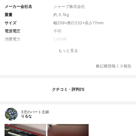
メーカー会社名
シャープ株式会社
重量
約 5.7kg
サイズ
幅259×奥行232×高さ77mm
電源電圧
不明
消費電力
1,410W
カラー
レッド
もっと見る
カラーバリエーション
ブラック
付属品
焼き網、コーティングトレイ、メニュー
記載情報ミス報告
集、取扱説明書
クチコミ・評判(1)
3児のパート主婦
りるな