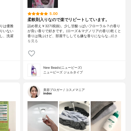
5.00
柔軟剤入りなので楽でリピートしています。
りは優雅
詰め替え￥327(税抜)。少し甘酸っぱいフローラル？の香り
りいない
が良い香りで好きです。(ローズ＆マグノリアの香り)乾くと
し、洗濯
香りは飛ぶけど、部屋干ししても嫌な香りにならな…
続き
を見る
New Beads(ニュービーズ)
ニュービーズ ジェルタイプ
美容ブロガー / コスメマニア
index