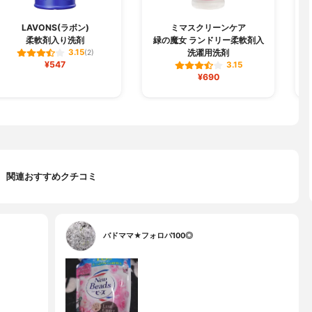
LAVONS(ラボン)
ミマスクリーンケア
柔軟剤入り洗剤
緑の魔女 ランドリー柔軟剤入
洗濯用洗剤
3.15
(2)
¥547
3.15
¥690
関連おすすめクチコミ
バドママ★フォロバ100◎