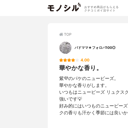
おすすめ商品がもらえる
クチコミポイ活サイト
TOP
バドママ★フォロバ100◎
4.00
華やかな香り。
紫💜のパケのニュービーズ。
華やかな香りがします。
いつもはニュービーズ リュクス
強いです💡
好み的にはいつものニュービーズ
クの香りも汗かく季節には良いか