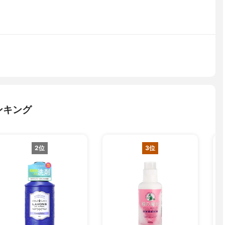
ンキング
2位
3位