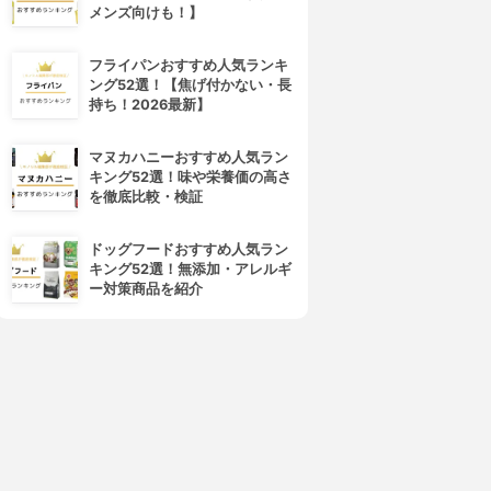
メンズ向けも！】
トップ
えこまーとひまわり
香りつづくトップ
ひまわりコアラックリーナー
フライパンおすすめ人気ランキ
3.15
3.15
ング52選！【焦げ付かない・長
¥354
¥1,680
持ち！2026最新】
マヌカハニーおすすめ人気ラン
キング52選！味や栄養価の高さ
を徹底比較・検証
ドッグフードおすすめ人気ラン
キング52選！無添加・アレルギ
ー対策商品を紹介