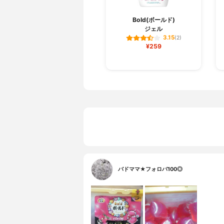
Bold(ボールド)
ジェル
3.15
(2)
¥259
バドママ★フォロバ100◎