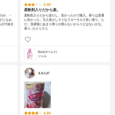
3.00
柔軟剤入りだから楽。
のが、・
柔軟剤入りだから楽だし、安かったので購入。香りは普通
どにもお
に良かった。万人受けしそうなフローラルで良い香り。た
わざ汗抜き
だ、洗濯後にあまり香りが残らないからリピはないかな。
香り…
続きを見る
Bold(ボールド)
ジェル
ももんが
4.00