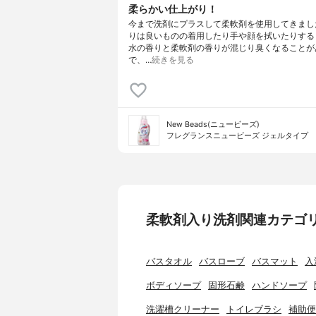
柔らかい仕上がり！
今まで洗剤にプラスして柔軟剤を使用してきまし
りは良いものの着用したり手や顔を拭いたりする
水の香りと柔軟剤の香りが混じり臭くなることが
で、…
続きを見る
New Beads(ニュービーズ)
フレグランスニュービーズ ジェルタイプ
柔軟剤入り洗剤関連カテゴ
バスタオル
バスローブ
バスマット
入
ボディソープ
固形石鹸
ハンドソープ
洗濯槽クリーナー
トイレブラシ
補助便