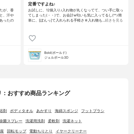
定番ですよね♪
たが、香
お試しに、12個入り♪入れ物が丸くなってて、つい手に取っ
と、汗や
てしまった(・・)で、お会計w匂いも気に入ってるし(^^♪簡
あったの
単に、[ぽんっ]て入れられる手軽さ☆入れ物も…
続きを見る
Bold(ボールド)
ジェルボール3D
リ：おすすめ商品ランキング
浴剤
ボディタオル
あかすり
海綿スポンジ
フットブラシ
除菌スプレー
洗濯用洗剤
柔軟剤
洗濯ネット
座
回転モップ
電動ちりとり
イヤークリーナー