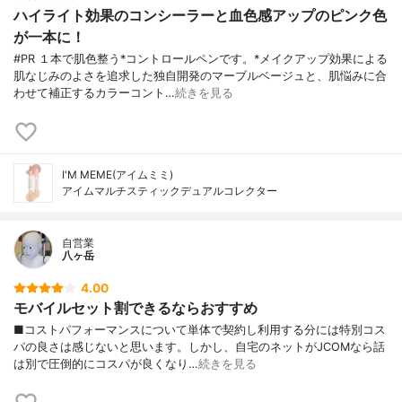
ハイライト効果のコンシーラーと血色感アップのピンク色
が一本に！
#PR １本で肌色整う*コントロールペンです。*メイクアップ効果による
肌なじみのよさを追求した独自開発のマーブルベージュと、肌悩みに合
わせて補正するカラーコント…
続きを見る
I'M MEME(アイムミミ)
アイムマルチスティックデュアルコレクター
自営業
八ヶ岳
4.00
モバイルセット割できるならおすすめ
■コストパフォーマンスについて単体で契約し利用する分には特別コス
パの良さは感じないと思います。しかし、自宅のネットがJCOMなら話
は別で圧倒的にコスパが良くなり…
続きを見る