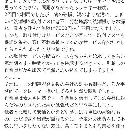
まさに、安かろう悪かろうです。使う時はギャンブルだと
思ってください。問題がなかったらラッキー程度。
2回目の利用でしたが、物の破損、泥のような汚れ、しま
いに洗濯機の取付ミスには不十分な確認で洗濯機から水漏
れ。業者を呼んで無駄に7,000円払う羽目になりました。
しかも、取り付けはサービスだとか言って、取付ミスでも
保証対象外。客に不利益被らせるのがサービスなのだとし
たらとんだぼったくり企業ですね。
この取付サービスを断るか、水をちゃんと給水してもらい
流れ切るまで時間かかっても確認するべきです。引越しの
作業員だから出来て当然と思い込んでしまってました
が……….
それに、この問題が発覚後の会社の対応も謝罪どころか事
務的で、クレーマー扱いしてるも同然な態度でした。
作業員は素人も同然です。作業員を信用してこの会社に頼
んだ私のミスなのだ高い勉強代だと思う事にします。
他者と比較して安価といえど引越しは万単位の高額なも
の。ただでさえ出費が重なるのに、予定外の出費をして不
快な思いをしたくない方は、高くてもまともな業者を使う