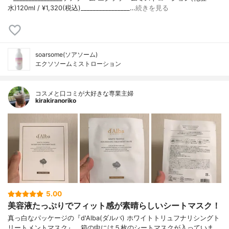
水)120ml / ¥1,320(税込)________________…
続きを見る
soarsome(ソアソーム)
エクソソームミストローション
コスメと口コミが大好きな専業主婦
kirakiranoriko
5.00
美容液たっぷりでフィット感が素晴らしいシートマスク！
真っ白なパッケージの『d'Alba(ダルバ) ホワイトトリュフナリシングト
リートメントマスク』。箱の中には５枚のシートマスクが入っていま