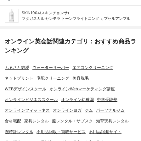
SKIN1004(スキンチョンサ)
マダガスカル センテラ トーンブライトニング カプセルアンプル
オンライン英会話関連カテゴリ：おすすめ商品ラ
ンキング
ふるさと納税
ウォーターサーバー
エアコンクリーニング
ネットプリント
宅配クリーニング
美容脱毛
WEBデザインスクール
オンラインWebマーケティング講座
オンラインビジネススクール
オンライン幼稚園
中学受験塾
オンラインフィットネス
オンラインヨガ
ジム
パーソナルジム
食材宅配
家具レンタル
服レンタル・サブスク
知育玩具レンタル
腕時計レンタル
不用品回収・買取サービス
不用品譲渡サイト