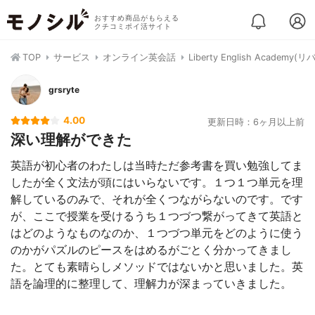
おすすめ商品がもらえる
クチコミポイ活サイト
TOP
サービス
オンライン英会話
Liberty English Aca
grsryte
4.00
更新日時：6ヶ月以上前
深い理解ができた
英語が初心者のわたしは当時ただ参考書を買い勉強してま
したが全く文法が頭にはいらないです。１つ１つ単元を理
解しているのみで、それが全くつながらないのです。です
が、ここで授業を受けるうち１つづつ繋がってきて英語と
はどのようなものなのか、１つづつ単元をどのように使う
のかがパズルのピースをはめるがごとく分かってきまし
た。とても素晴らしメソッドではないかと思いました。英
語を論理的に整理して、理解力が深まっていきました。