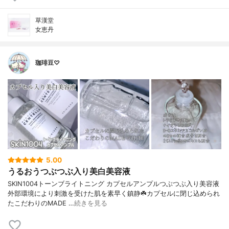
草漢堂
女恵丹
珈琲豆♡
5.00
うるおうつぶつぶ入り美白美容液
SKIN1004トーンブライトニング カプセルアンプルつぶつぶ入り美容液
外部環境により刺激を受けた肌を素早く鎮静☘️カプセルに閉じ込められ
たこだわりのMADE …
続きを見る