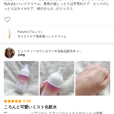
包み込むハンドクリーム。黄色の超しっとりは手荒れケア、ピンクのし
っとりはネイルケア、緑のさらさ…
続きを見る
Purunt.(プルント)
モイストケア美容液ハンドクリーム
ビューティーカウンセラー☆化粧品販売☆メ…
yung
5.00
ころんと可愛いミスト化粧水
**⁡________________⁡ソアソーム ⁡エクソソームミストローション(化粧