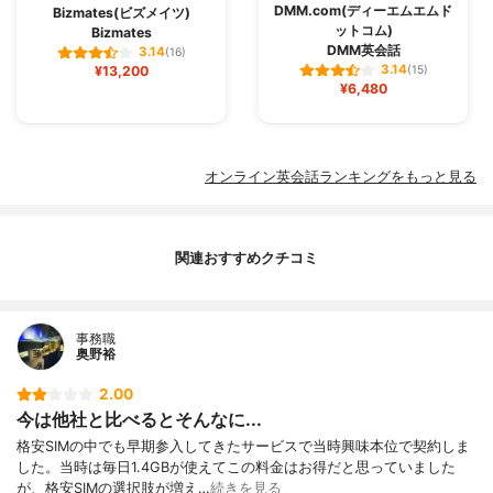
DMM.com(ディーエムエムド
Bizmates(ビズメイツ)
ットコム)
Bizmates
DMM英会話
3.14
(16)
3.14
¥13,200
(15)
¥6,480
オンライン英会話ランキングをもっと見る
関連おすすめクチコミ
事務職
奥野裕
2.00
今は他社と比べるとそんなに...
格安SIMの中でも早期参入してきたサービスで当時興味本位で契約しま
した。当時は毎日1.4GBが使えてこの料金はお得だと思っていました
が、格安SIMの選択肢が増え…
続きを見る