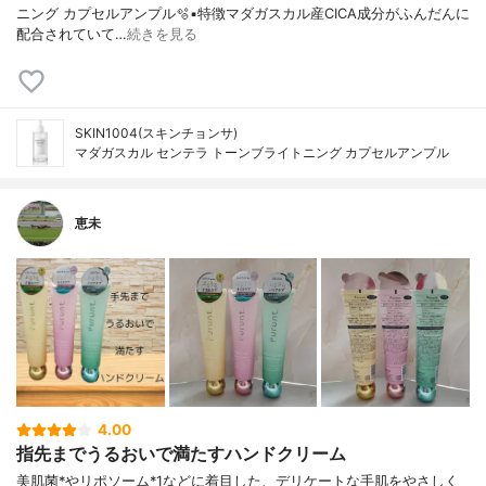
ニング カプセルアンプル🫧▪︎特徴マダガスカル産CICA成分がふんだんに
配合されていて…
続きを見る
SKIN1004(スキンチョンサ)
マダガスカル センテラ トーンブライトニング カプセルアンプル
恵未
4.00
指先までうるおいで満たすハンドクリーム
美肌菌*やリポソーム*1などに着目した、デリケートな手肌をやさしく