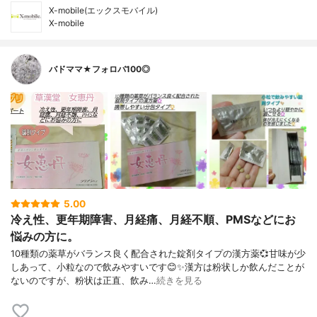
X-mobile(エックスモバイル)
X-mobile
バドママ★フォロバ100◎
5.00
冷え性、更年期障害、月経痛、月経不順、PMSなどにお
悩みの方に。
10種類の薬草がバランス良く配合された錠剤タイプの漢方薬💞甘味が少
しあって、小粒なので飲みやすいです😊✨漢方は粉状しか飲んだことが
ないのですが、粉状は正直、飲み…
続きを見る