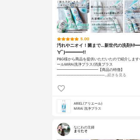
5.00
汚れやニオイ！菌まで…新世代の洗剤ｷﾀ━
∀ﾟ)━━━━!!
P&G様から商品を提供いただいたので紹介します
ールMiRAi洗浄プラス/消臭プラス
━━━━━━━━━━━【商品の特徴】
─────────────────…
続きを見る
ARIEL(アリエール)
MiRAi 洗浄プラス
なにわの主婦
まりたそ