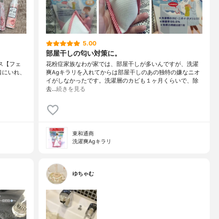
5.00
部屋干しの匂い対策に。
ランス【フェ
花粉症家族なわが家では、部屋干しが多いんですが、洗濯
入口にいれ、
爽Agキラリを入れてからは部屋干しのあの独特の嫌なニオ
イがしなかったです。洗濯層のカビも１ヶ月くらいで、除
去…
続きを見る
東和通商
洗濯爽Agキラリ
ゆちゃむ