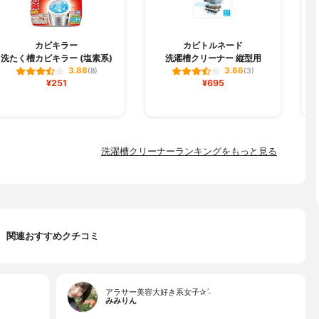
カビキラー
カビトルネード
洗たく槽カビキラー (塩素系)
洗濯槽クリーナー 縦型用
3.88
3.86
(8)
(3)
¥251
¥695
洗濯槽クリーナーランキングをもっと見る
関連おすすめクチコミ
アラサー美容大好き系女子✰ˊ˗
みみりん