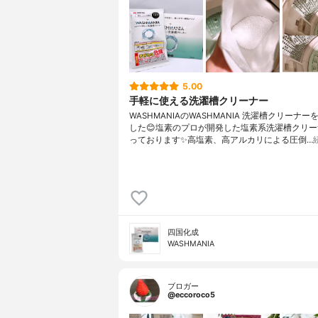
5.00
手軽に使える洗濯槽クリーナー
WASHMANIAのWASHMANIA 洗濯槽クリーナ
した😊塩素のプロが開発した塩素系洗濯槽クリ
っております✨高塩素、高アルカリによる圧倒…
四国化成
WASHMANIA
ブロガー
@eccoroco5