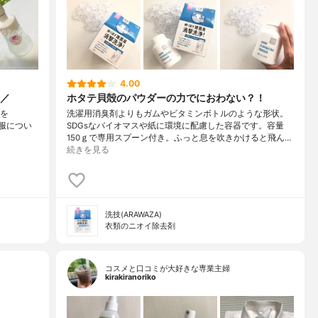
4.00
／
ホタテ貝殻のパウダーの力でにおわない？！
】を
洗濯用消臭剤よりもガムやビタミンボトルのような形状。
たら服につい
SDGsなバイオマスや紙に環境に配慮した容器です。容量
150ｇで専用スプーン付き。ふっと息を吹きかけると飛ん…
続きを見る
洗技(ARAWAZA)
衣類のニオイ除去剤
コスメと口コミが大好きな専業主婦
kirakiranoriko