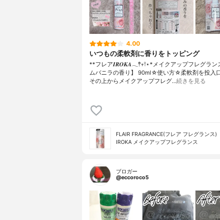
4.00
いつもの柔軟剤に香りをトッピング
**フレア𝑰𝑹𝑶𝑲𝑨𓂃𖤥𖥧𖥣⋆*⁡メイクアップフレグ
ムバニラの香り】 90ml⁡⁡⁡☆使い方☆柔軟剤を投
その上からメイクアップフレグ…
続きを見る
FLAIR FRAGRANCE(フレア フレグランス)
IROKA メイクアップフレグランス
ブロガー
@eccoroco5