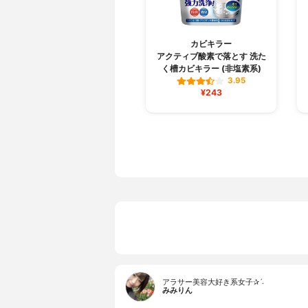
カビキラー
アクティブ酸素で落とす 洗た
く槽カビキラー (非塩素系)
3.95
¥243
アラサー美容大好き系女子✰ˊ˗
みみりん