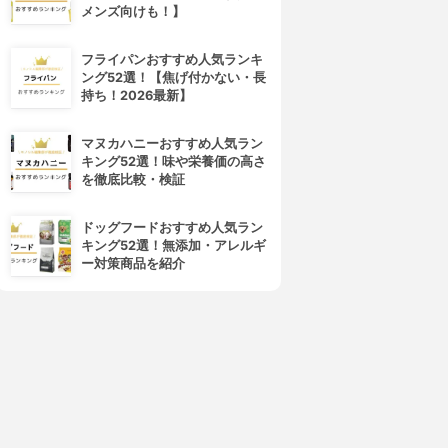
メンズ向けも！】
フライパンおすすめ人気ランキ
シャボン玉石けん
エステー
ング52選！【焦げ付かない・長
洗たく槽クリーナー
洗浄力 洗たく槽クリーナー
持ち！2026最新】
3.86
3.86
(2)
¥363
¥185
マヌカハニーおすすめ人気ラン
キング52選！味や栄養価の高さ
を徹底比較・検証
ドッグフードおすすめ人気ラン
キング52選！無添加・アレルギ
ー対策商品を紹介