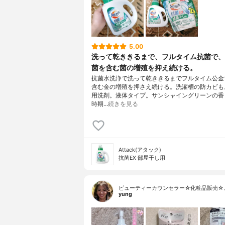
5.00
洗って乾ききるまで、フルタイム抗菌で、
菌を含む菌の増殖を抑え続ける。
抗菌水洗浄で洗って乾ききるまでフルタイム公金
含む金の増殖を押さえ続ける。洗濯槽の防カビも
用洗剤。液体タイプ。サンシャイングリーンの香
時期…
続きを見る
Attack(アタック)
抗菌EX 部屋干し用
ビューティーカウンセラー☆化粧品販売☆
yung