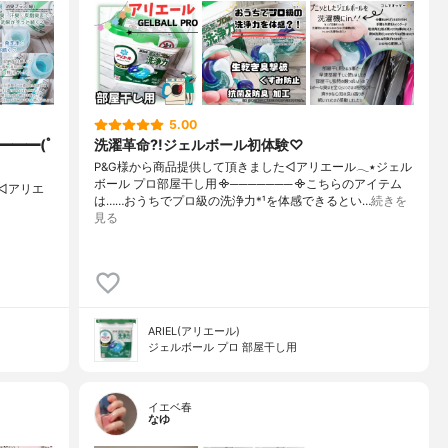
5.00
━━━(ﾟ
洗濯革命?!ジェルボール初体験♡
P&G様から商品提供して頂きました◁アリエール𓂃٭ジェル
ボール プロ部屋干し用᯽───────᯽こちらのアイテム
◁アリエ
は……おうちでプロ級の洗浄力*¹を体感できるとい…
続きを
見る
ARIEL(アリエール)
ジェルボール プロ 部屋干し用
イエベ春
なゆ