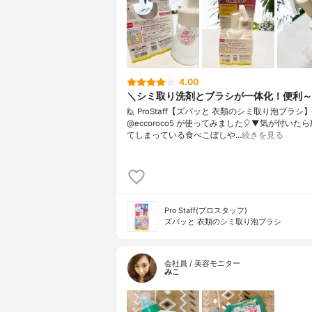
4.00
＼シミ取り洗剤とブラシが一体化！便利～
🙋 ProStaff【ズバッと 衣類のシミ取り泡ブラシ
@eccoroco5 が使ってみました🎈⁡⁡⁡⁡⁡▼⁡気が付い
てしまっている食べこぼしや…
続きを見る
Pro Staff(プロスタッフ)
ズバッと 衣類のシミ取り泡ブラシ
会社員 / 美容モニター
みこ