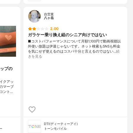
自営業
八ヶ岳
2.00
ガラケー乗り換え組のシニア向けではない
■コストパフォーマンスについて月額1,100円で動画視聴以
外使い放題は伊達じゃないです。ネット検索もSNSも料金
を気にせず使えるのはコスパ十分と言えるのではない…
続
きを見る
ップの
メイクアッ
のマーブ
コント…
DTI(ディーティーアイ)
ー
トーンモバイル