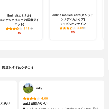
online medical care(オンライ
Eminal(エミナル)
ンメディカルケア)
エミナルクリニック(医療ダイ
マイピルオンライン
エット)
3.12
(9)
3.13
(6)
¥0
¥0
関連おすすめクチコミ
rikky
4.00
とあり
auは回線がいい
■コストパフォーマンスについてexciteモバイルのau回線