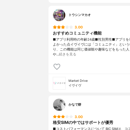
トウシンマカオ
3.00
おすすめコミュニティ機能
■アプリ利用時の年齢24歳■性別男性■アプリを
よかった点イヴイヴには「コミュニティ」という
り、この機能は同じ価値観や趣味などをもった人
や…
続きを見る
Market Drive
イヴイヴ
かなで餅
3.00
格安SIMの中ではサポートが優秀
■コストパフォーマンスについて BIC SIMは、