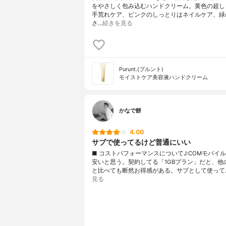
をやさしく包み込むハンドクリーム。黄色の超し
手荒れケア、ピンクのしっとりはネイルケア、緑
さ…
続きを見る
Purunt.(プルント)
モイストケア美容液ハンドクリーム
かなで餅
4.00
サブで使ってるけど普通にいい
■ コストパフォーマンスについてJ:COMモバイ
安いと思う。契約してる「1GBプラン」だと、他の
と比べても断然お得感がある。サブとして使って
見る