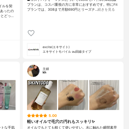
プランは、コスパ重視の方に非常におすすめです。特にFit
イルを契
プランでは、3GBまで月額690円とリーズナ…
続きを見る
があったの
ンとどっ…
excite(エキサイト)
エキサイトモバイル au回線タイプ
主婦
kh
5.00
軽いオイルで毛穴の汚れもスッキリ✨
ートな手肌
オイルでもとても軽くて使いやすい。水に触れた瞬間素早