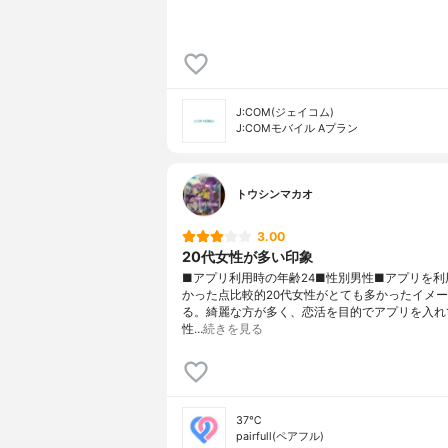
J:COM(ジェイコム)
J:COMモバイル Aプラン
トウシンマカオ
3.00
20代女性が多い印象
■アプリ利用時の年齢24■性別男性■アプリを利
かった点比較的20代女性がとても多かったイメ
る。綺麗な方が多く、恋活を目的でアプリを入れ
性…
続きを見る
37℃
pairfull(ペアフル)