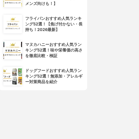
メンズ向けも！】
フライパンおすすめ人気ランキ
SQUIZ(スクイズ)
MICIN(マイシン)
ング52選！【焦げ付かない・長
Oops WOMB
ピルマル
持ち！2026最新】
3.07
3.06
(3)
(7)
¥0
¥0
マヌカハニーおすすめ人気ラン
キング52選！味や栄養価の高さ
を徹底比較・検証
ドッグフードおすすめ人気ラン
キング52選！無添加・アレルギ
ー対策商品を紹介