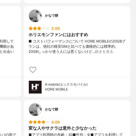
かなで餅
3.00
ホリエモンファンにはおすすめ
利用して
■ コストパフォーマンスについて HORIE MOBILEの20GBプ
機能があ
ランは、他社の格安SIMと比べても価格的には標準的。
と出会い
20GBしっかり使う人には悪くないけど…
続きを見る
X-mobile(エックスモバイル)
HORIE MOBILE
かなで餅
4.00
変な人やサクラは意外と少なかった
コスパの面で
■アプリ利用時の年齢：30■性別：女■アプリを利用して