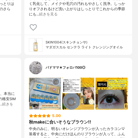
っとりは
く乳化して、メイクや毛穴の汚れもやさしく洗浄。しっか
のさら
りオフされるけど洗い上がりはしっとりでこれからの季節
にも…
続きを見る
SKIN1004(スキンチョンサ)
マダガスカル センテラ ライト クレンジングオイル
バドママ★フォロバ100◎
ル、本当に
格安SIM
…
続きを
5.00
秋makeに合いそうなブラウン!!
中央のみに、明るいオレンジブラウンが入ったカラコン💡
装着すると、中央にだけほんのりブラウンが入って、ふん