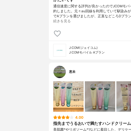
通信速度に関する評判が良かったのでJCOMモバ
約しました。元々au回線を利用していて馴染み
でAプランを選びましたが、正直などころDプラ
続きを見る
J:COM(ジェイコム)
J:COMモバイル Aプラン
恵未
4.00
指先までうるおいで満たすハンドクリーム
美肌菌*やリポソーム*1などに着目した、デリケ