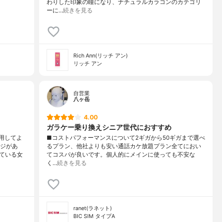
わりした印象の瞳になり、ナチュラルカラコンのカテゴリ
ーに…
続きを見る
Rich Ann(リッチ アン)
リッチ アン
自営業
八ヶ岳
4.00
ガラケー乗り換えシニア世代におすすめ
用してよ
■コストパフォーマンスについて2ギガから50ギガまで選べ
ージがあ
るプラン、他社よりも安い通話カケ放題プラン全てにおい
ている女
てコスパが良いです。個人的にメインに使っても不安な
く…
続きを見る
ranet(ラネット)
BIC SIM タイプA