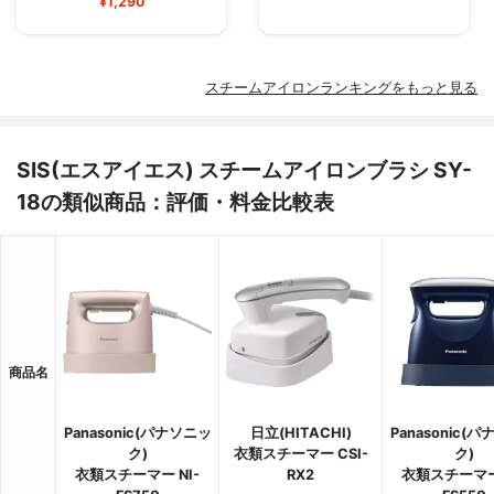
¥1,290
スチームアイロンランキングをもっと見る
SIS(エスアイエス) スチームアイロンブラシ SY-
18の類似商品：評価・料金比較表
商品名
Panasonic(パナソニッ
日立(HITACHI)
Panasonic(
ク)
衣類スチーマー CSI-
ク)
衣類スチーマー NI-
RX2
衣類スチーマー 