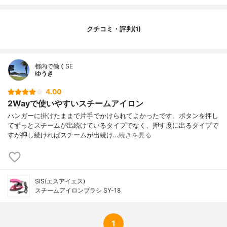
コードの長さ
-
アイロンかけ面の素材
-
かけ面温度調節
-
クチコミ・評判(1)
その他の特徴
3段階調節, (高, 中, 低)
都内で働くSE
ゆうき
4.00
2Wayで使いやすいスチームアイロン
ハンガーに掛けたままで片手でかけられてよかったです。ボタンを押し
てずっとスチームが出続けているタイプでなく、押す度に出るタイプで
すが押し続ければスチームが出続け…
続きを見る
SIS(エスアイエス)
スチームアイロンブラシ SY-18
1