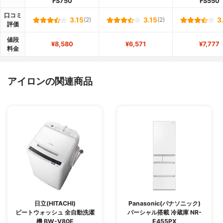
FS750
FS550
口コミ
3.15
(2)
3.15
(2)
3
評価
値段
¥8,580
¥6,571
¥7,777
料金
アイロンの関連商品
日立(HITACHI)
Panasonic(パナソニック)
ビートウォッシュ 全自動洗濯
パーシャル搭載 冷蔵庫 NR-
機 BW-V80E
E455PX