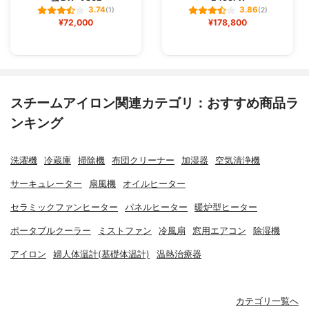
3.74
3.86
(1)
(2)
¥72,000
¥178,800
スチームアイロン関連カテゴリ：おすすめ商品ラ
ンキング
洗濯機
冷蔵庫
掃除機
布団クリーナー
加湿器
空気清浄機
サーキュレーター
扇風機
オイルヒーター
セラミックファンヒーター
パネルヒーター
暖炉型ヒーター
ポータブルクーラー
ミストファン
冷風扇
窓用エアコン
除湿機
アイロン
婦人体温計(基礎体温計)
温熱治療器
カテゴリ一覧へ