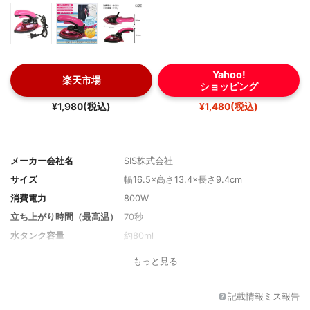
Yahoo!
楽天市場
ショッピング
¥1,980(税込)
¥1,480(税込)
メーカー会社名
SIS株式会社
サイズ
幅16.5×高さ13.4×長さ9.4cm
消費電力
800W
立ち上がり時間（最高温）
70秒
水タンク容量
約80ml
満水時の重さ
0.50kg
もっと見る
スチーム穴数
コードあり
蒸気の量
4穴
記載情報ミス報告