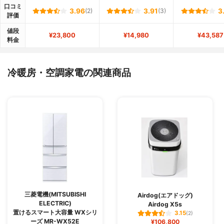
口コミ
3.96
(2)
3.91
(3)
3
評価
値段
¥23,800
¥14,980
¥43,587
料金
冷暖房・空調家電の関連商品
三菱電機(MITSUBISHI
Airdog(エアドッグ)
ELECTRIC)
Airdog X5s
置けるスマート大容量 WXシリ
3.15
(2)
ーズ MR-WX52E
¥106,800