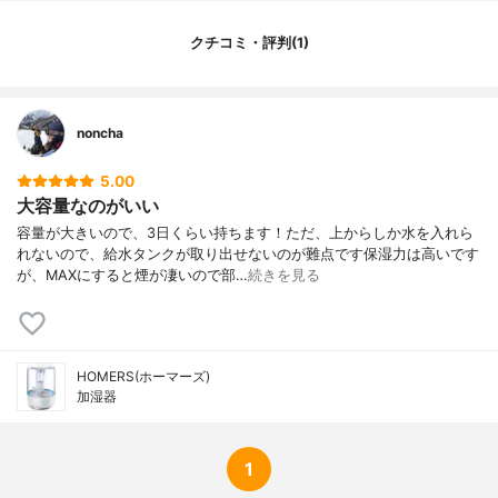
連続稼働時間
-
機能
-
クチコミ・評判(1)
カラー
ホワイト
カラーバリエーション
ホワイト、ブラック
noncha
5.00
大容量なのがいい
容量が大きいので、3日くらい持ちます！ただ、上からしか水を入れら
れないので、給水タンクが取り出せないのが難点です保湿力は高いです
が、MAXにすると煙が凄いので部…
続きを見る
HOMERS(ホーマーズ)
加湿器
1