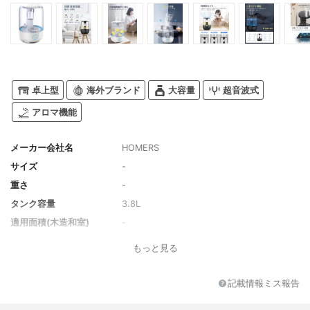
卓上型
海外ブランド
大容量
超音波式
アロマ機能
メーカー会社名
HOMERS
サイズ
-
重さ
-
タンク容量
3.8L
適用面積(木造和室)
-
適用面積(プレハブ洋室)
-
もっと見る
最大の加湿能力
-
最大消費電力
-
記載情報ミス報告
最小消費電力
-