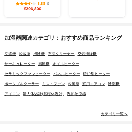
3.88
(1)
¥206,800
加湿器関連カテゴリ：おすすめ商品ランキング
洗濯機
冷蔵庫
掃除機
布団クリーナー
空気清浄機
サーキュレーター
扇風機
オイルヒーター
セラミックファンヒーター
パネルヒーター
暖炉型ヒーター
ポータブルクーラー
ミストファン
冷風扇
窓用エアコン
除湿機
アイロン
婦人体温計(基礎体温計)
温熱治療器
カテゴリ一覧へ