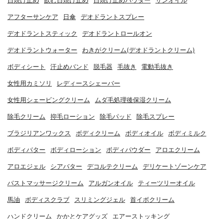
日焼け止め
飲む日焼け止め
日焼け止めパウダー
サンオイル
アフターサンケア
日傘
デオドラントスプレー
デオドラントスティック
デオドラントロールオン
デオドラントウォーター
わきがクリーム(デオドラントクリーム)
ボディシート
汗止めバンド
脱毛器
毛抜き
電動毛抜き
女性用カミソリ
レディースシェーバー
女性用シェービングクリーム
ムダ毛処理後保湿クリーム
除毛クリーム
抑毛ローション
除毛パッド
除毛スプレー
ブラジリアンワックス
ボディクリーム
ボディオイル
ボディミルク
ボディバター
ボディローション
ボディパウダー
アロエクリーム
アロエジェル
シアバター
デコルテクリーム
デリケートゾーンケア
バストマッサージクリーム
アルガンオイル
ティーツリーオイル
馬油
ボディスクラブ
スリミングジェル
首イボクリーム
ハンドクリーム
かかとケアグッズ
エアーストッキング