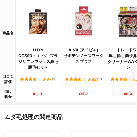
商品名
LUXY
AIVIL(アイビル)
トレードワ
GOSSO -ゴッソ- ブラ
サボテンノーズワック
鼻毛脱毛 爽快
ジリアンワックス鼻毛
ス プラス
クリーナーWAX
脱毛セット
ン
口コミ
3.97
(3)
3.92
(3)
3
評価
値段
¥1,131
¥957
¥650
料金
ムダ毛処理の関連商品