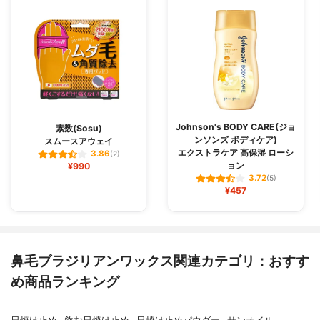
Johnson's BODY CARE(ジョ
素数(Sosu)
ンソンズ ボディケア)
スムースアウェイ
エクストラケア 高保湿 ローシ
3.86
(2)
ョン
¥990
3.72
(5)
¥457
鼻毛ブラジリアンワックス関連カテゴリ：おすす
め商品ランキング