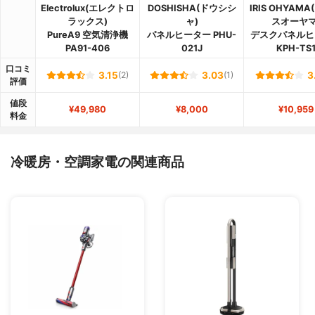
Electrolux(エレクトロ
DOSHISHA(ドウシシ
IRIS OHYAM
ラックス)
ャ)
スオーヤマ
PureA9 空気清浄機
パネルヒーター PHU-
デスクパネルヒ
PA91-406
021J
KPH-TS
口コミ
3.15
(2)
3.03
(1)
3
評価
値段
¥49,980
¥8,000
¥10,959
料金
冷暖房・空調家電の関連商品