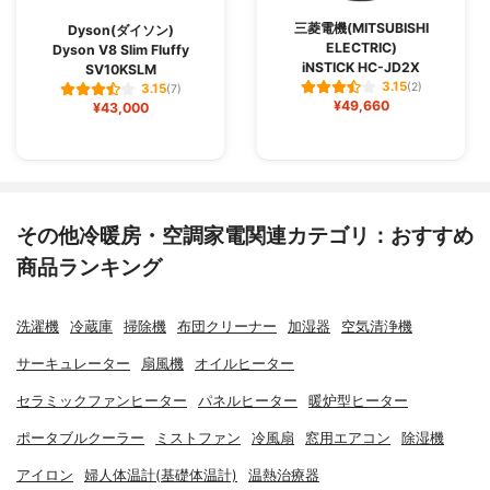
三菱電機(MITSUBISHI
Dyson(ダイソン)
ELECTRIC)
Dyson V8 Slim Fluffy
iNSTICK HC-JD2X
SV10KSLM
3.15
(2)
3.15
(7)
¥49,660
¥43,000
その他冷暖房・空調家電関連カテゴリ：おすすめ
商品ランキング
洗濯機
冷蔵庫
掃除機
布団クリーナー
加湿器
空気清浄機
サーキュレーター
扇風機
オイルヒーター
セラミックファンヒーター
パネルヒーター
暖炉型ヒーター
ポータブルクーラー
ミストファン
冷風扇
窓用エアコン
除湿機
アイロン
婦人体温計(基礎体温計)
温熱治療器