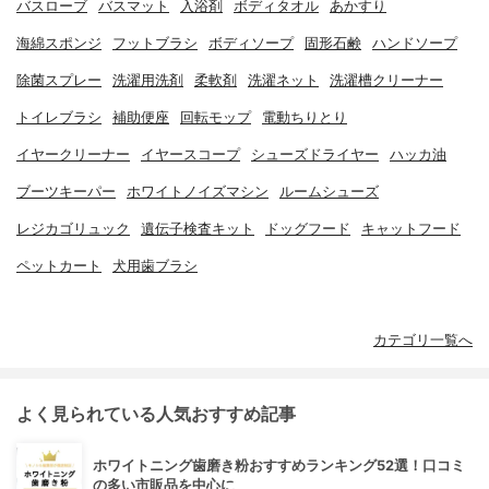
バスローブ
バスマット
入浴剤
ボディタオル
あかすり
海綿スポンジ
フットブラシ
ボディソープ
固形石鹸
ハンドソープ
除菌スプレー
洗濯用洗剤
柔軟剤
洗濯ネット
洗濯槽クリーナー
トイレブラシ
補助便座
回転モップ
電動ちりとり
イヤークリーナー
イヤースコープ
シューズドライヤー
ハッカ油
ブーツキーパー
ホワイトノイズマシン
ルームシューズ
レジカゴリュック
遺伝子検査キット
ドッグフード
キャットフード
ペットカート
犬用歯ブラシ
カテゴリ一覧へ
よく見られている人気おすすめ記事
ホワイトニング歯磨き粉おすすめランキング52選！口コミ
の多い市販品を中心に