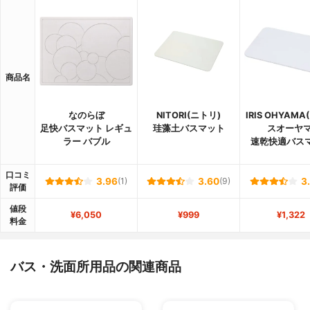
商品名
なのらぼ
NITORI(ニトリ)
IRIS OHYAM
足快バスマット レギュ
珪藻土バスマット
スオーヤマ
ラー バブル
速乾快適バス
口コミ
3.96
(1)
3.60
(9)
3
評価
値段
¥6,050
¥999
¥1,322
料金
バス・洗面所用品の関連商品