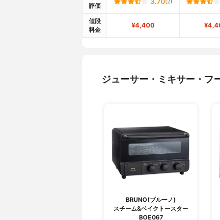
3.70
(2)
評価
値段
¥4,400
¥4,4
料金
ジューサー・ミキサー・フ
BRUNO(ブルーノ)
スチーム&ベイクトースター
BOE067