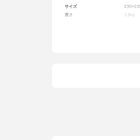
サイズ
230×23
重さ
3.8kg
ジャーの容量
1200ml
ジャーの容量のバリエーション
-
電源コードの長さ
1.4m
定格時間
4分
休止時間
-
製造国
日本