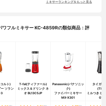
ミキサーランキングをもっと見る
) パワフルミキサー KC-4859Rの類似商品：評
(レコルト)
T-fal(ティファール)
Panasonic(パナソニッ
タイガー
ー ソラン
ミックス＆ドリンク ネ
ク)
(TIGE
-3
オ BL13C5JP
ファイバーミキサー
ミルつきミキサ
MX-X301
G70