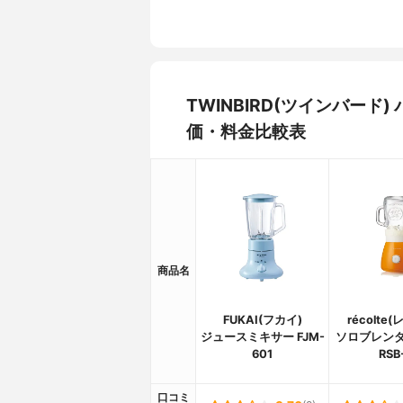
TWINBIRD(ツインバード
価・料金比較表
商品名
FUKAI(フカイ)
récolte
ジュースミキサー FJM-
ソロブレンダ
601
RSB
口コミ