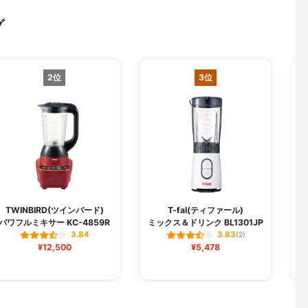
グ
2位
3位
TWINBIRD(ツインバード)
T-fal(ティファール)
パワフルミキサー KC-4859R
ミックス＆ドリンク BL1301JP
ミ
3.84
3.83
(2)
¥12,500
¥5,478