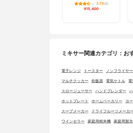
3.75
(3)
¥15,400
ミキサー関連カテゴリ：お
電子レンジ
トースター
ノンフライヤー
マルチクッカー
炊飯器
電気ケトル
電
スロージューサー
ハンドブレンダー
ハ
ホットプレート
ホームベーカリー
ヨー
スープメーカー
ドライフルーツメーカ
ワインセラー
家庭用精米機
家庭用製氷