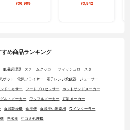
¥36,999
¥3,842
すすめ商品ランキング
低温調理器
スチームクッカー
フィッシュロースター
気ポット
電気フライヤー
電子レンジ炊飯器
ジューサー
ンドミキサー
フードプロセッサー
ホットサンドメーカー
グルトメーカー
ワッフルメーカー
豆乳メーカー
ー
食器乾燥機
食洗機
食器洗い乾燥機
ワインクーラー
機
浄水器
生ゴミ処理機