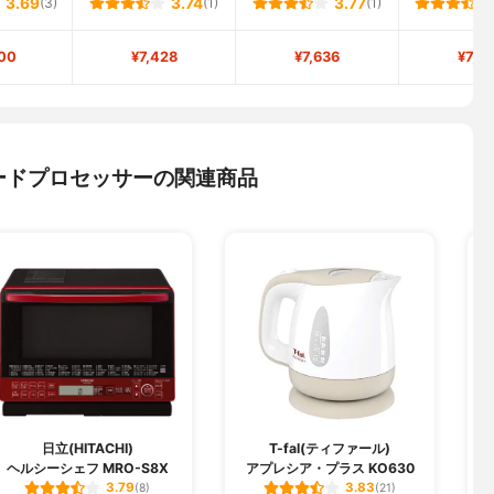
3.69
(3)
3.74
(1)
3.77
(1)
00
¥7,428
¥7,636
¥7,2
ードプロセッサーの関連商品
日立(HITACHI)
T-fal(ティファール)
ヘルシーシェフ MRO-S8X
アプレシア・プラス KO630
3.79
3.83
(8)
(21)