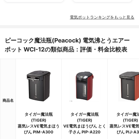
電気ポットランキングをもっと見る
ピーコック魔法瓶(Peacock) 電気沸とうエアー
ポット WCI-12の類似商品：評価・料金比較表
商品名
タイガー魔法瓶
タイガー魔法瓶
タイガー魔
(TIGER)
(TIGER)
(TIGER)
蒸気レスVE電気まほう
VE電気まほうびん とく
蒸気レスVE電
びん PIM-A300
子さん PIP-A220
びん PIJ-A