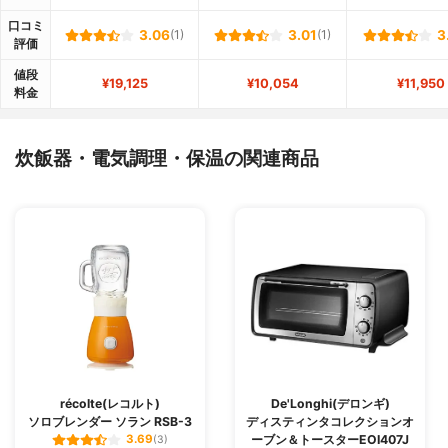
口コミ
3.06
(1)
3.01
(1)
3
評価
値段
¥19,125
¥10,054
¥11,950
料金
炊飯器・電気調理・保温の関連商品
récolte(レコルト)
De'Longhi(デロンギ)
ソロブレンダー ソラン RSB-3
ディスティンタコレクションオ
ーブン＆トースターEOI407J
3.69
(3)