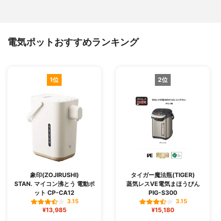
電気ポットおすすめランキング
1位
2位
象印(ZOJIRUSHI)
タイガー魔法瓶(TIGER)
STAN. マイコン沸とう 電動ポ
蒸気レスVE電気まほうびん
ット CP-CA12
PIG-S300
3.15
3.15
¥13,985
¥15,180