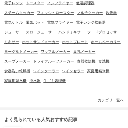
電子レンジ
トースター
ノンフライヤー
低温調理器
スチームクッカー
フィッシュロースター
マルチクッカー
炊飯器
電気ケトル
電気ポット
電気フライヤー
電子レンジ炊飯器
ジューサー
スロージューサー
ハンドミキサー
フードプロセッサー
ミキサー
ホットサンドメーカー
ホットプレート
ホームベーカリー
ヨーグルトメーカー
ワッフルメーカー
豆乳メーカー
スープメーカー
ドライフルーツメーカー
食器乾燥機
食洗機
食器洗い乾燥機
ワインクーラー
ワインセラー
家庭用精米機
家庭用製氷機
浄水器
生ゴミ処理機
カテゴリ一覧へ
よく見られている人気おすすめ記事