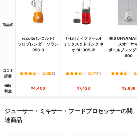
商品名
récolte(レコルト)
T-fal(ティファール)
IRIS OHYAM
ソロブレンダー ソラン
ミックス＆ドリンク ネ
スオーヤマ
RSB-3
オ BL13C5JP
ボトルブレンダー 
600
口コミ
3.69
(3)
3.74
(1)
3
評価
値段
¥4,400
¥7,428
¥2,838
料金
ジューサー・ミキサー・フードプロセッサーの関
連商品