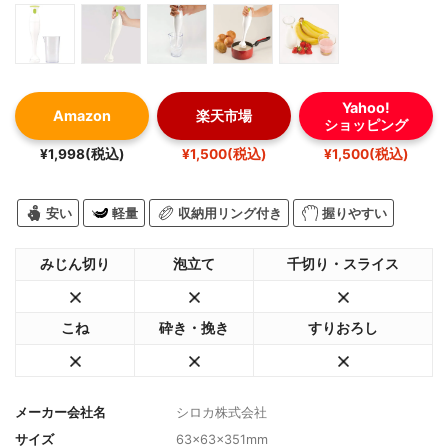
Yahoo!
Amazon
楽天市場
ショッピング
¥1,998(税込)
¥1,500(税込)
¥1,500(税込)
安い
軽量
収納用リング付き
握りやすい
みじん切り
泡立て
千切り・スライス
こね
砕き・挽き
すりおろし
メーカー会社名
シロカ株式会社
サイズ
63×63×351mm