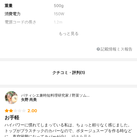
重量
500g
消費電力
150W
電源コードの長さ
1.2m
刃の最大回転数
-
もっと見る
刃の枚数
2枚
速度調節機能の段階数
-
記載情報ミス報告
カラー
ホワイト×グリーン
カラーバリエーション
-
付属品
計量カップ、取扱説明書(保証書)
クチコミ・評判(1)
パティシエ兼時短料理研究家 / 野菜ソム…
矢野 尚美
2.00
お手軽
ハイパワーに慣れてしまっている私は、ちょっと頼りなく感じました。
トップがプラスチックのカバーなので、ポタージュスープを作る時など
に、真空状態になってカバーが少し…
続きを見る