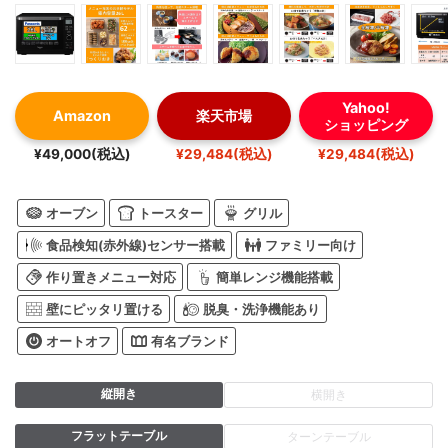
Yahoo!
Amazon
楽天市場
ショッピング
¥49,000(税込)
¥29,484(税込)
¥29,484(税込)
オーブン
トースター
グリル
食品検知(赤外線)センサー搭載
ファミリー向け
作り置きメニュー対応
簡単レンジ機能搭載
壁にピッタリ置ける
脱臭・洗浄機能あり
オートオフ
有名ブランド
縦開き
横開き
フラットテーブル
ターンテーブル