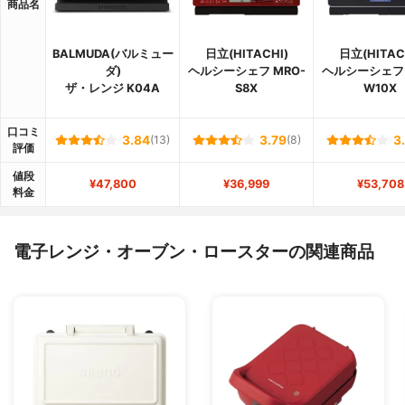
商品名
BALMUDA(バルミュー
日立(HITACHI)
日立(HITAC
ダ)
ヘルシーシェフ MRO-
ヘルシーシェフ 
ザ・レンジ K04A
S8X
W10X
口コミ
3.84
(13)
3.79
(8)
3
評価
値段
¥47,800
¥36,999
¥53,708
料金
電子レンジ・オーブン・ロースターの関連商品