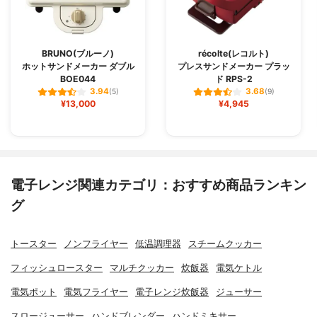
BRUNO(ブルーノ)
récolte(レコルト)
ホットサンドメーカー ダブル
プレスサンドメーカー プラッ
BOE044
ド RPS-2
3.94
3.68
(5)
(9)
¥13,000
¥4,945
電子レンジ関連カテゴリ：おすすめ商品ランキン
グ
トースター
ノンフライヤー
低温調理器
スチームクッカー
フィッシュロースター
マルチクッカー
炊飯器
電気ケトル
電気ポット
電気フライヤー
電子レンジ炊飯器
ジューサー
スロージューサー
ハンドブレンダー
ハンドミキサー