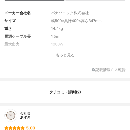
メーカー会社名
パナソニック株式会社
サイズ
幅500×奥行400×高さ347mm
重さ
14.4kg
電源ケーブル長
1.5m
最大出力
1000W
出力切り替え
800W、600W、500W、300W、150W
もっと見る
電源のヘルツ数について
全国対応(インバーター式)
カラー
ブラック
記載情報ミス報告
付属品
ヘルシー波角皿（1枚）
クチコミ・評判(2)
会社員
あずき
5.00