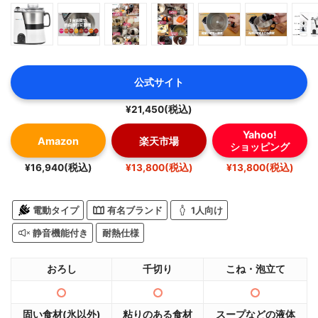
公式サイト
¥21,450(税込)
Yahoo!
Amazon
楽天市場
ショッピング
¥16,940(税込)
¥13,800(税込)
¥13,800(税込)
電動タイプ
有名ブランド
1人向け
静音機能付き
耐熱仕様
おろし
千切り
こね・泡立て
固い食材(氷以外)
粘りのある食材
スープなどの液体