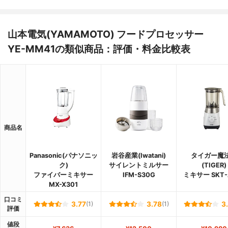
山本電気(YAMAMOTO) フードプロセッサー
YE-MM41の類似商品：評価・料金比較表
商品名
Panasonic(パナソニッ
岩谷産業(Iwatani)
タイガー魔
ク)
サイレントミルサー
(TIGER)
ファイバーミキサー
IFM-S30G
ミキサー SKT-
MX-X301
口コミ
3.77
(1)
3.78
(1)
3
評価
値段