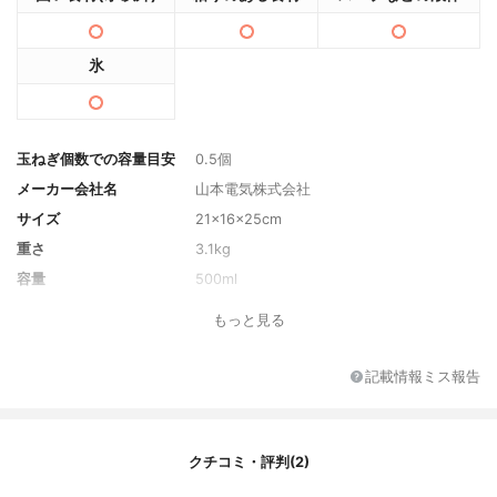
氷
玉ねぎ個数での容量目安
0.5個
メーカー会社名
山本電気株式会社
サイズ
21×16×25cm
重さ
3.1kg
容量
500ml
電源ケーブル長
2m
もっと見る
消費電力
140W
定格時間
20分
記載情報ミス報告
刃の回転数(回/分)
800～3000回/分
速度調整機能の段階数
無段階調節
ジャーの材質
SUS
クチコミ・評判(2)
カラー
ホワイト