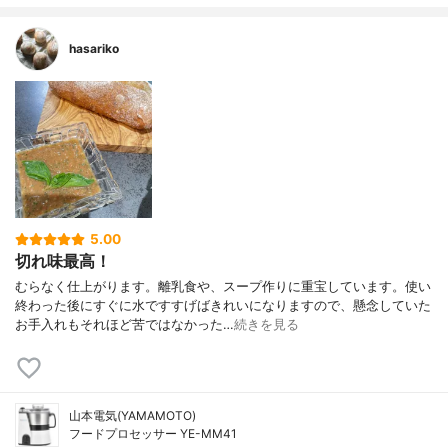
カラーバリエーション
レッド
付属品
スパチュラ、グレーター、ブレード、ウェ
hasariko
ットパッキン、取扱説明書(保証書付)、レシ
ピ本
アタッチメント
グレーター、ブレード
5.00
切れ味最高！
むらなく仕上がります。離乳食や、スープ作りに重宝しています。使い
終わった後にすぐに水ですすげばきれいになりますので、懸念していた
お手入れもそれほど苦ではなかった…
続きを見る
山本電気(YAMAMOTO)
フードプロセッサー YE-MM41