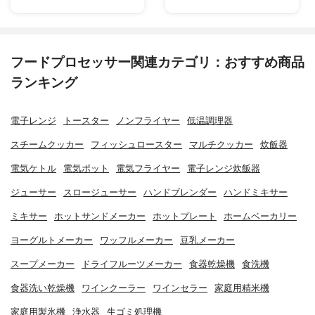
フードプロセッサー関連カテゴリ：おすすめ商品
ランキング
電子レンジ
トースター
ノンフライヤー
低温調理器
スチームクッカー
フィッシュロースター
マルチクッカー
炊飯器
電気ケトル
電気ポット
電気フライヤー
電子レンジ炊飯器
ジューサー
スロージューサー
ハンドブレンダー
ハンドミキサー
ミキサー
ホットサンドメーカー
ホットプレート
ホームベーカリー
ヨーグルトメーカー
ワッフルメーカー
豆乳メーカー
スープメーカー
ドライフルーツメーカー
食器乾燥機
食洗機
食器洗い乾燥機
ワインクーラー
ワインセラー
家庭用精米機
家庭用製氷機
浄水器
生ゴミ処理機