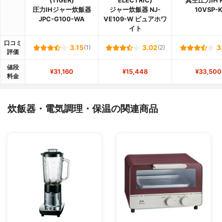
(TIGER)
ELECTRIC)
真空圧力IH 
圧力IHジャー炊飯器
ジャー炊飯器 NJ-
10VSP-
JPC-G100-WA
VE109-W ピュアホワ
イト
口コミ
3.15
(1)
3.02
(2)
3
評価
値段
¥31,160
¥15,448
¥33,500
料金
炊飯器・電気調理・保温の関連商品