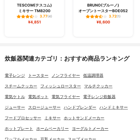
TESCOM(テスコム)
BRUNO(ブルーノ)
ミキサー TM8200
オーブントースターBOE052
3.77
3.72
(4)
(1)
¥4,851
¥6,600
炊飯器関連カテゴリ：おすすめ商品ランキング
電子レンジ
トースター
ノンフライヤー
低温調理器
スチームクッカー
フィッシュロースター
マルチクッカー
電気ケトル
電気ポット
電気フライヤー
電子レンジ炊飯器
ジューサー
スロージューサー
ハンドブレンダー
ハンドミキサー
フードプロセッサー
ミキサー
ホットサンドメーカー
ホットプレート
ホームベーカリー
ヨーグルトメーカー
ワッフルメーカー
豆乳メーカー
スープメーカー