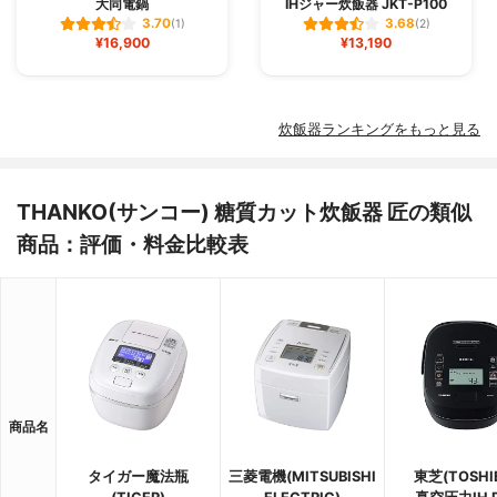
大同電鍋
IHジャー炊飯器 JKT-P100
3.70
3.68
(1)
(2)
¥16,900
¥13,190
炊飯器ランキングをもっと見る
THANKO(サンコー) 糖質カット炊飯器 匠の類似
商品：評価・料金比較表
商品名
タイガー魔法瓶
三菱電機(MITSUBISHI
東芝(TOSHI