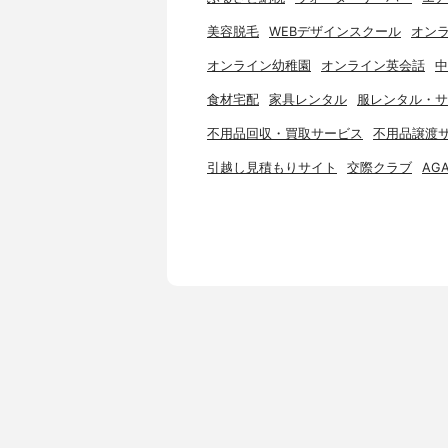
美容脱毛
WEBデザインスクール
オンラ
オンライン幼稚園
オンライン英会話
中
食材宅配
家具レンタル
服レンタル・サ
不用品回収・買取サービス
不用品譲渡
引越し見積もりサイト
交際クラブ
AG