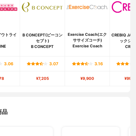
Exercise Coach(エク
(アウトライ
B CONCEPT(ビーコン
CREBIQ JA
ササイズコーチ)
)
セプト)
ックジャ
Exercise Coach
INE
B CONCEPT
CREB
3.06
3.07
3.16
78
¥7,205
¥9,900
¥99,8
商品