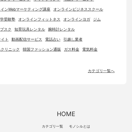
インWebマーケティング講座
オンラインビジネススクール
学受験塾
オンラインフィットネス
オンラインヨガ
ジム
ブスク
知育玩具レンタル
腕時計レンタル
サイト
動画配信サービス
電話占い
引越し業者
Aクリニック
韓国ファッション通販
ガス料金
電気料金
カテゴリ一覧へ
HOME
カテゴリ一覧
モノシルとは