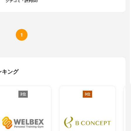
クチコミ・評判(0)
1
ンキング
2位
3位