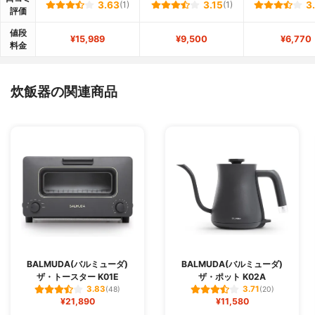
3.63
(1)
3.15
(1)
3
評価
値段
¥15,989
¥9,500
¥6,770
料金
炊飯器の関連商品
BALMUDA(バルミューダ)
BALMUDA(バルミューダ)
ザ・トースター K01E
ザ・ポット K02A
3.83
3.71
(48)
(20)
¥21,890
¥11,580