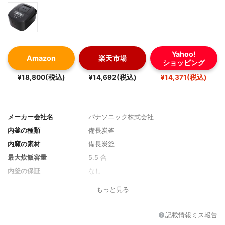
Yahoo!
Amazon
楽天市場
ショッピング
¥18,800(税込)
¥14,692(税込)
¥14,371(税込)
メーカー会社名
パナソニック株式会社
内釜の種類
備長炭釜
内窯の素材
備長炭釜
最大炊飯容量
5.5 合
内釜の保証
なし
本体サイズ
257x200x323 mm
もっと見る
本体重量
4 kg
最大保温時間
いきいき保温：24時間
記載情報ミス報告