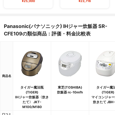
¥25,000
¥23,716
Panasonic(パナソニック) IHジャー炊飯器 SR-
CFE109の類似商品：評価・料金比較表
商品名
タイガー魔法瓶
東芝(TOSHIBA)
タイガー魔
(TIGER)
炊飯器 rc-10mfh
(TIGER)
IHジャー炊飯器〈炊き
マイコンジャー
たて〉 JKT-
炊きたて JBH-
M100/M180
口コミ