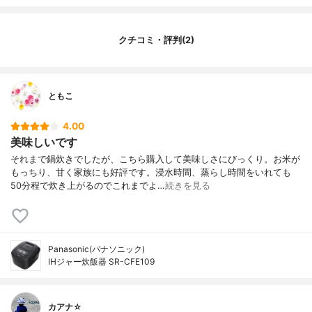
タイプ
IH炊飯器
その他の特徴
保温機能有(いきいき保温)
クチコミ・評判(2)
ともこ
4.00
美味しいです
それまで鍋炊きでしたが、こちら購入して美味しさにびっくり。お米が
もっちり、甘く家族にも好評です。浸水時間、蒸らし時間をいれても
50分程で炊き上がるのでこれまでよ…
続きを見る
Panasonic(パナソニック)
IHジャー炊飯器 SR-CFE109
カアナ☆