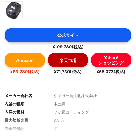
公式サイト
¥109,780(税込)
Yahoo!
Amazon
楽天市場
ショッピング
¥63,280(税込)
¥71,730(税込)
¥65,373(税込)
メーカー会社名
タイガー魔法瓶株式会社
内釜の種類
本土鍋
内窯の素材
フッ素コーティング
最大炊飯容量
3.5 合
内釜の保証
3年