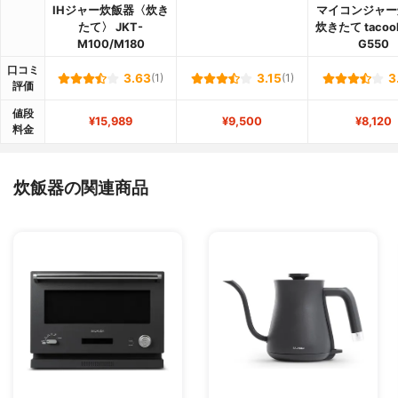
IHジャー炊飯器〈炊き
マイコンジャー
たて〉 JKT-
炊きたて tacook
M100/M180
G550
口コミ
3.63
(1)
3.15
(1)
3
評価
値段
¥15,989
¥9,500
¥8,120
料金
炊飯器の関連商品