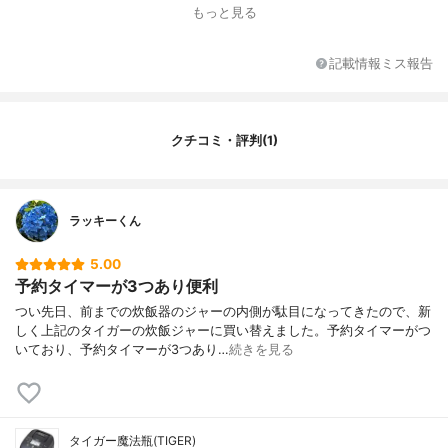
本体サイズ
23.7×27.8×22.9cm
もっと見る
本体重量
6.3㎏
最大保温時間
24時間
記載情報ミス報告
タイプ
IH炊飯器
その他の特徴
保温機能有
クチコミ・評判(1)
ラッキーくん
5.00
予約タイマーが3つあり便利
つい先日、前までの炊飯器のジャーの内側が駄目になってきたので、新
しく上記のタイガーの炊飯ジャーに買い替えました。予約タイマーがつ
いており、予約タイマーが3つあり…
続きを見る
タイガー魔法瓶(TIGER)