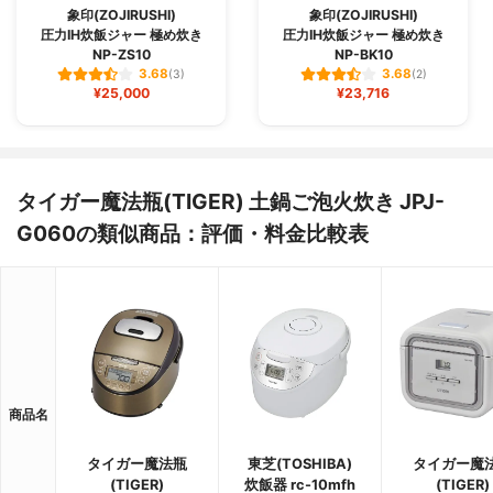
象印(ZOJIRUSHI)
象印(ZOJIRUSHI)
圧力IH炊飯ジャー 極め炊き
圧力IH炊飯ジャー 極め炊き
NP-ZS10
NP-BK10
3.68
3.68
(3)
(2)
¥25,000
¥23,716
タイガー魔法瓶(TIGER) 土鍋ご泡火炊き JPJ-
G060の類似商品：評価・料金比較表
商品名
タイガー魔法瓶
東芝(TOSHIBA)
タイガー魔
(TIGER)
炊飯器 rc-10mfh
(TIGER)