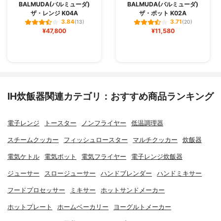
BALMUDA(バルミューダ)
BALMUDA(バルミューダ)
ザ・レンジ K04A
ザ・ポット K02A
3.84
3.71
(13)
(20)
¥47,800
¥11,580
IH炊飯器関連カテゴリ：おすすめ商品ランキング
電子レンジ
トースター
ノンフライヤー
低温調理器
スチームクッカー
フィッシュロースター
マルチクッカー
炊飯器
電気ケトル
電気ポット
電気フライヤー
電子レンジ炊飯器
ジューサー
スロージューサー
ハンドブレンダー
ハンドミキサー
フードプロセッサー
ミキサー
ホットサンドメーカー
ホットプレート
ホームベーカリー
ヨーグルトメーカー