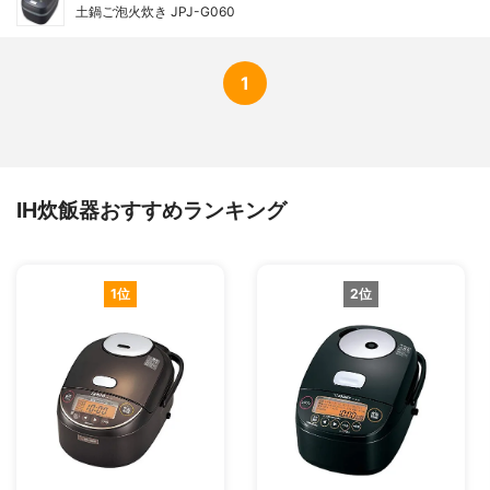
土鍋ご泡火炊き JPJ-G060
1
IH炊飯器おすすめランキング
1位
2位