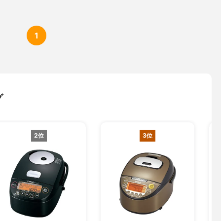
1
グ
2位
3位