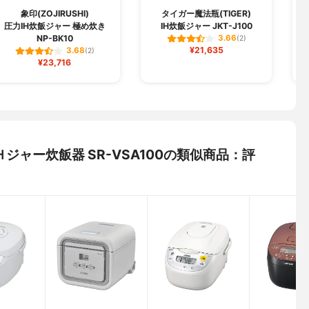
象印(ZOJIRUSHI)
タイガー魔法瓶(TIGER)
圧力IH炊飯ジャー 極め炊き
IH炊飯ジャー JKT-J100
NP-BK10
3.66
(2)
¥21,635
3.68
(2)
¥23,716
) Ｈジャー炊飯器 SR-VSA100の類似商品：評