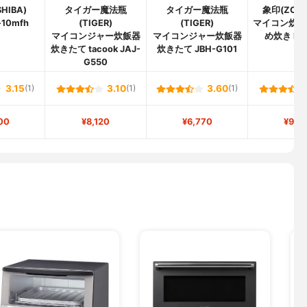
HIBA)
タイガー魔法瓶
タイガー魔法瓶
象印(ZOJIR
10mfh
(TIGER)
(TIGER)
マイコン炊飯
マイコンジャー炊飯器
マイコンジャー炊飯器
め炊き NL
炊きたて tacook JAJ-
炊きたて JBH-G101
G550
3.15
(1)
3.10
(1)
3.60
(1)
00
¥8,120
¥6,770
¥9,2