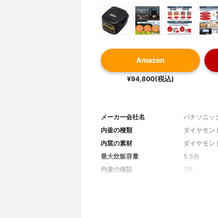
Amazon
¥94,800(税込)
メーカー会社名
パナソニッ
内釜の種類
ダイヤモン
内窯の素材
ダイヤモン
最大炊飯容量
5.5合
内釜の保証
3年
本体サイズ
27.5×36.1×
本体重量
7.7kg
最大保温時間
-