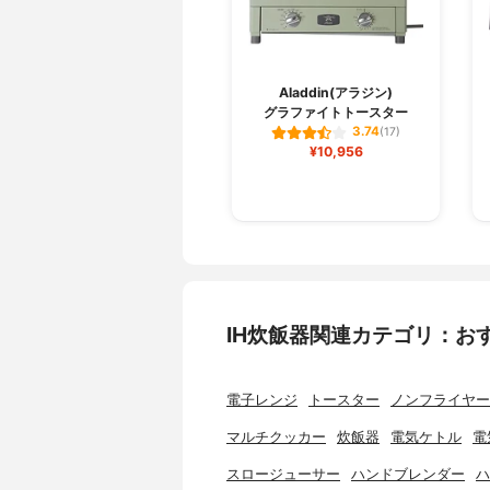
Aladdin(アラジン)
グラファイトトースター
3.74
(17)
¥10,956
IH炊飯器関連カテゴリ：お
電子レンジ
トースター
ノンフライヤー
マルチクッカー
炊飯器
電気ケトル
電
スロージューサー
ハンドブレンダー
ハ