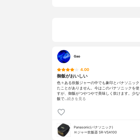
タイプ
IH炊飯器
その他の特徴
保温機能有
Gao
4.00
御飯がおいしい
色々ある炊飯ジャーの中でも象印とパナソニック
たことがありません。今はこのパナソニックを使
すが、御飯がつやつやで美味しく炊けます。少な
飯で…
続きを見る
Panasonic(パナソニック)
Ｈジャー炊飯器 SR-VSA100