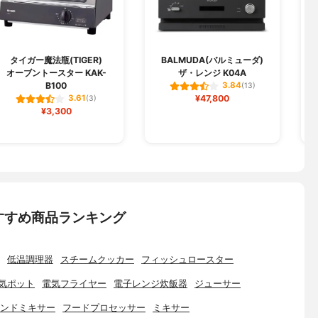
タイガー魔法瓶(TIGER)
BALMUDA(バルミューダ)
オーブントースター KAK-
ザ・レンジ K04A
B100
3.84
(13)
¥47,800
3.61
(3)
¥3,300
すすめ商品ランキング
低温調理器
スチームクッカー
フィッシュロースター
気ポット
電気フライヤー
電子レンジ炊飯器
ジューサー
ンドミキサー
フードプロセッサー
ミキサー