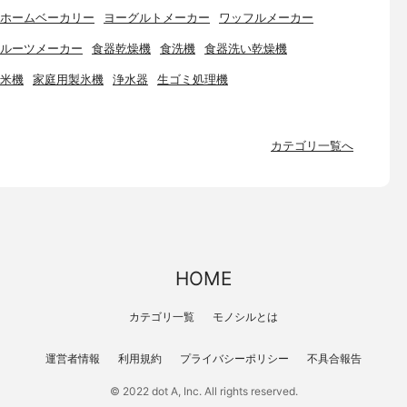
ホームベーカリー
ヨーグルトメーカー
ワッフルメーカー
ルーツメーカー
食器乾燥機
食洗機
食器洗い乾燥機
米機
家庭用製氷機
浄水器
生ゴミ処理機
カテゴリ一覧へ
HOME
カテゴリ一覧
モノシルとは
運営者情報
利用規約
プライバシーポリシー
不具合報告
© 2022 dot A, Inc. All rights reserved.