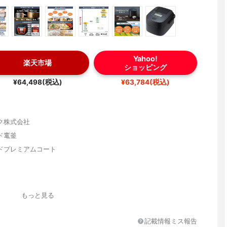
Yahoo!
楽天市場
ショッピング
¥64,498(税込)
¥63,784(税込)
ク株式会社
ド竃釜
ドプレミアムコート
23.4cm
もっと見る
記載情報ミス報告