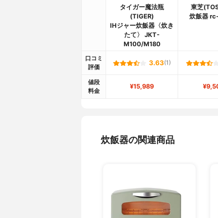
タイガー魔法瓶
東芝(TOS
(TIGER)
炊飯器 rc-
IHジャー炊飯器〈炊き
たて〉 JKT-
M100/M180
口コミ
3.63
(1)
評価
値段
¥15,989
¥9,5
料金
炊飯器の関連商品