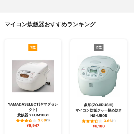
マイコン炊飯器おすすめランキング
1位
2位
YAMADASELECT(ヤマダセレ
象印(ZOJIRUSHI)
クト)
マイコン炊飯ジャー極め炊き
炊飯器 YECM10G1
NS-UB05
3.66
(1)
3.66
(1)
¥6,947
¥6,180