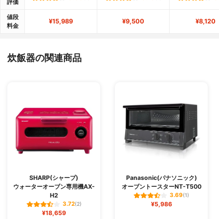
評価
値段
¥15,989
¥9,500
¥8,120
料金
炊飯器の関連商品
SHARP(シャープ)
Panasonic(パナソニック)
ウォーターオーブン専用機AX-
オーブントースターNT-T500
H2
3.69
(1)
¥5,986
3.72
(2)
¥18,659