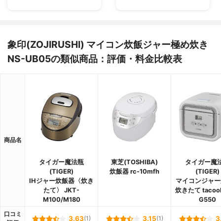
象印(ZOJIRUSHI) マイコン炊飯ジャー極め炊き
NS-UB05の類似商品：評価・料金比較表
商品名
タイガー魔法瓶
東芝(TOSHIBA)
タイガー魔
(TIGER)
炊飯器 rc-10mfh
(TIGER)
IHジャー炊飯器〈炊き
マイコンジャー
たて〉 JKT-
炊きたて tacook
M100/M180
G550
口コミ
3.63
(1)
3.15
(1)
3