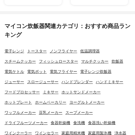
マイコン炊飯器関連カテゴリ：おすすめ商品ラン
キング
電子レンジ
トースター
ノンフライヤー
低温調理器
スチームクッカー
フィッシュロースター
マルチクッカー
炊飯器
電気ケトル
電気ポット
電気フライヤー
電子レンジ炊飯器
ジューサー
スロージューサー
ハンドブレンダー
ハンドミキサー
フードプロセッサー
ミキサー
ホットサンドメーカー
ホットプレート
ホームベーカリー
ヨーグルトメーカー
ワッフルメーカー
豆乳メーカー
スープメーカー
ドライフルーツメーカー
食器乾燥機
食洗機
食器洗い乾燥機
ワインクーラー
ワインセラー
家庭用精米機
家庭用製氷機
浄水器