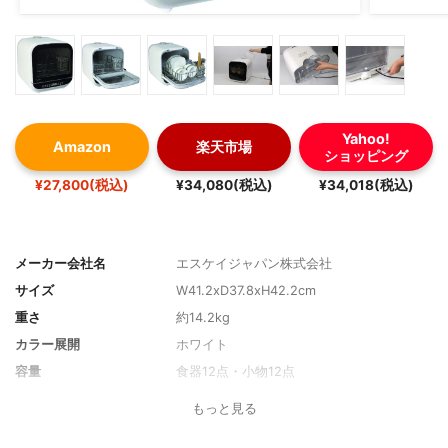
Yahoo!
Amazon
楽天市場
ショッピング
¥27,800(税込)
¥34,080(税込)
¥34,018(税込)
メーカー会社名
エスケイジャパン株式会社
サイズ
W41.2xD37.8xH42.2cm
重さ
約14.2kg
カラー展開
ホワイト
容量
食器12点・小物12点
幅/ドアタイプ
41.2cm/前開き式
もっと見る
据付必要寸法
背面・左右5cm以上、上面60cm以上の空間
をあける