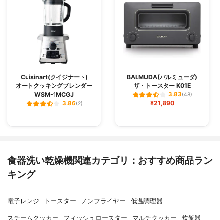
Cuisinart(クイジナート)
BALMUDA(バルミューダ)
オートクッキングブレンダー
ザ・トースター K01E
WSM-1MCGJ
3.83
(48)
¥21,890
3.86
(2)
食器洗い乾燥機関連カテゴリ：おすすめ商品ラン
キング
電子レンジ
トースター
ノンフライヤー
低温調理器
スチームクッカー
フィッシュロースター
マルチクッカー
炊飯器