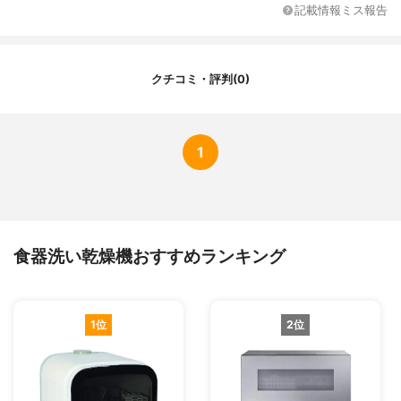
記載情報ミス報告
標準使用水量
約6L
連続稼働時間
標準洗い/90分、乾燥/60分
洗浄コース
標準洗い・スピーディー洗い・強力洗い・
クチコミ・評判(0)
ソフト洗い
発売日
-
1
食器洗い乾燥機おすすめランキング
1位
2位