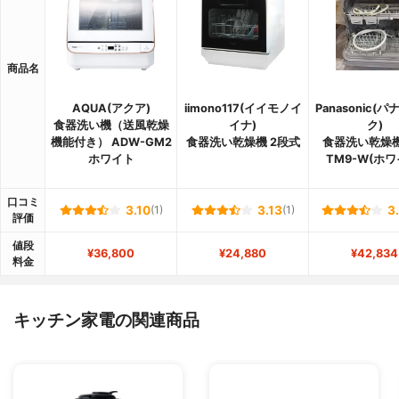
商品名
AQUA(アクア)
iimono117(イイモノイ
Panasonic(
食器洗い機（送風乾燥
イナ)
ク)
機能付き） ADW-GM2
食器洗い乾燥機 2段式
食器洗い乾燥機 
ホワイト
TM9-W(ホワ
口コミ
3.10
(1)
3.13
(1)
3
評価
値段
¥36,800
¥24,880
¥42,834
料金
キッチン家電の関連商品