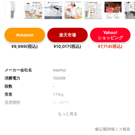
Yahoo!
Amazon
楽天市場
ショッピング
¥9,999(税込)
¥10,017(税込)
¥7,714(税込)
メーカー会社名
beemyi
消費電力
1000W
段数
-
重量
1.11kg
温度調節
0～90℃
サイズ
30×5.5×5.5cm
もっと見る
付属品
-
機能
低温調理
記載情報ミス報告