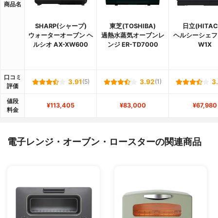
商品名
SHARP(シャープ)
東芝(TOSHIBA)
日立(HITAC
ウォーターオーブン ヘ
過熱水蒸気オーブンレ
ヘルシーシェフ 
ルシオ AX-XW600
ンジ ER-TD7000
W1X
口コミ
3.91
(5)
3.92
(1)
3
評価
値段
¥113,405
¥83,000
¥67,980
料金
電子レンジ・オーブン・ロースターの関連商品