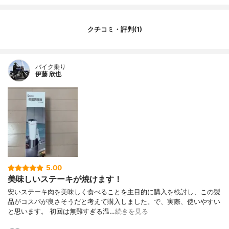
容量
-
タイプ
バー（水温制御）
その他の機能
タイマー有
クチコミ・評判(1)
バイク乗り
伊藤 欣也
5.00
美味しいステーキが焼けます！
安いステーキ肉を美味しく食べることを主目的に購入を検討し、この製
品がコスパが良さそうだと考えて購入しました。で、実際、使いやすい
と思います。 初回は無難すぎる温…
続きを見る