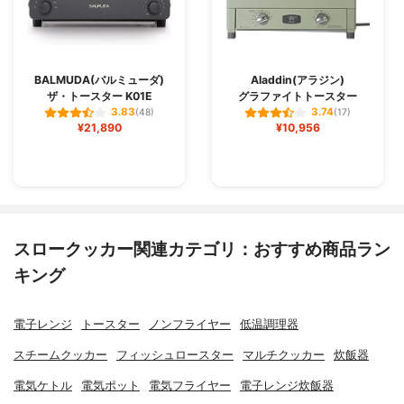
BALMUDA(バルミューダ)
Aladdin(アラジン)
ザ・トースター K01E
グラファイトトースター
3.83
3.74
(48)
(17)
¥21,890
¥10,956
スロークッカー関連カテゴリ：おすすめ商品ラン
キング
電子レンジ
トースター
ノンフライヤー
低温調理器
スチームクッカー
フィッシュロースター
マルチクッカー
炊飯器
電気ケトル
電気ポット
電気フライヤー
電子レンジ炊飯器