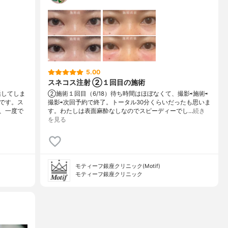
5.00
スネコス注射 ②１回目の施術
活してしま
②施術１回目（6/18）待ち時間はほぼなくて、撮影⇨施術⇨
です。ス
撮影⇨次回予約で終了。トータル30分くらいだったも思いま
、一度で
す。わたしは表面麻酔なしなのでスピーディーでし…
続き
を見る
モティーフ銀座クリニック(Motif)
モティーフ銀座クリニック