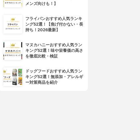
メンズ向けも！】
フライパンおすすめ人気ランキ
ング52選！【焦げ付かない・長
持ち！2026最新】
マヌカハニーおすすめ人気ラン
明顔会
美翔会
キング52選！味や栄養価の高さ
id美容クリニック(美容整形)
聖心美容クリニック
を徹底比較・検証
3.12
3.11
(6)
(7)
¥0
¥0
ドッグフードおすすめ人気ラン
キング52選！無添加・アレルギ
ー対策商品を紹介