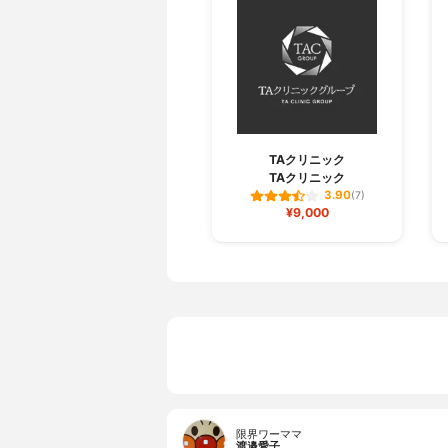
TAクリニック
TAクリニック
3.90
(7)
¥9,000
限界ワーママ
渡邉愛子