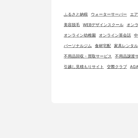
ふるさと納税
ウォーターサーバー
エア
美容脱毛
WEBデザインスクール
オンラ
オンライン幼稚園
オンライン英会話
中
パーソナルジム
食材宅配
家具レンタル
不用品回収・買取サービス
不用品譲渡
引越し見積もりサイト
交際クラブ
AG