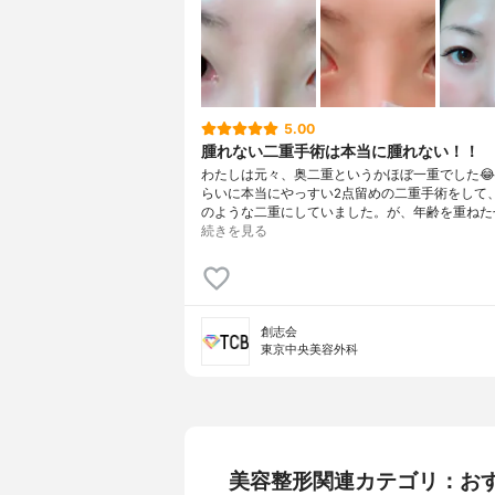
5.00
腫れない二重手術は本当に腫れない！！
わたしは元々、奥二重というかほぼ一重でした😂
らいに本当にやっすい2点留めの二重手術をして、1
のような二重にしていました。が、年齢を重ねた
続きを見る
創志会
東京中央美容外科
美容整形関連カテゴリ：お