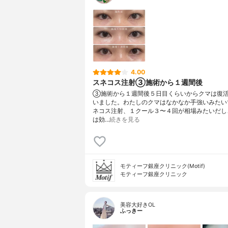
4.00
スネコス注射③施術から１週間後
③施術から１週間後５日目くらいからクマは復
いました。わたしのクマはなかなか手強いみたい
ネコス注射、１クール３〜４回が相場みたいだし
は効…
続きを見る
モティーフ銀座クリニック(Motif)
モティーフ銀座クリニック
美容大好きOL
ふっきー