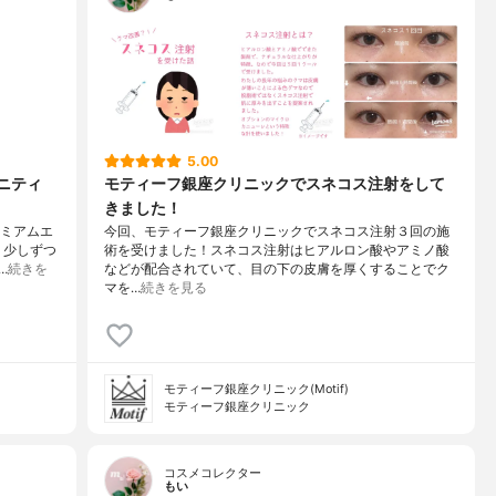
5.00
タニティ
モティーフ銀座クリニックでスネコス注射をして
きました！
レミアムエ
今回、モティーフ銀座クリニックでスネコス注射３回の施
、少しずつ
術を受けました！スネコス注射はヒアルロン酸やアミノ酸
…
続きを
などが配合されていて、目の下の皮膚を厚くすることでク
マを…
続きを見る
モティーフ銀座クリニック(Motif)
モティーフ銀座クリニック
コスメコレクター
もい