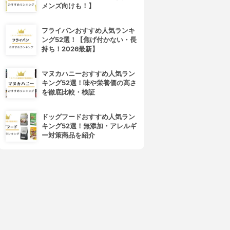
メンズ向けも！】
フライパンおすすめ人気ランキ
ング52選！【焦げ付かない・長
持ち！2026最新】
odastream(ソーダストリー
sodastream(ソーダストリー
ム)
ム)
マヌカハニーおすすめ人気ラン
ジェネシス スターターキット
ソース v3 スターターキット
キング52選！味や栄養価の高さ
3.62
3.60
(8)
(2)
を徹底比較・検証
¥11,000
¥20,900
ドッグフードおすすめ人気ラン
キング52選！無添加・アレルギ
ー対策商品を紹介