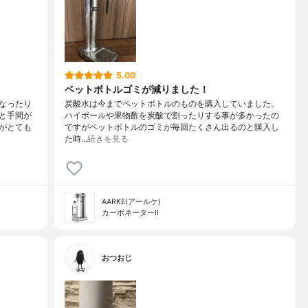
5.00
ペットボトルゴミが減りました！
なったり
炭酸水は今までペットボトルのものを購入していました。
と手間が
ハイボールや果物酢を炭酸で割ったりする事が多かったの
がとても
ですがペットボトルのゴミが毎回たくさん出るのと購入し
た時…
続きを見る
AARKE(アールケ)
カーボネーターII
おつおじ